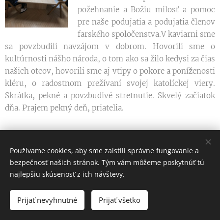
požehnanie a Božiu milosť a pomoc
pre naše podujatia a podujatia členov
farského spoločenstva.V kaviarni sme
sa povzbudili navzájom v dobrom. Hovorili sme o
kultúrnosti nášho národa, o tom ako sa žilo kedysi za čias
našich otcov, hovorili sme aj vtipy o pokore a poníženosti
kléru, o radostnom prežívaní svojej katolíckej viery.
Skrátka, pekné a povzbudivé stretnutie. Skvelý začiatok
dňa. Prajem pekný deň, priatelia.
Share
Používame cookies, aby sme zaistili správne fungovanie a
bezpečnosť našich stránok. Tým vám môžeme poskytnúť tú
najlepšiu skúsenosť z ich návštevy.
Dlhá nad Oravou 199, 02755
Prijať nevyhnutné
Prijať všetko
Autorské práva vyhradené
Cookies