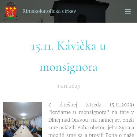
Rímskokatolícka cirkev
15.11. Kávička u
monsignora
15.11.2023
Z dnešnej (streda 15.11.2023)
"kaviarne u monsignora" na fare v
Dlhej nad Oravou: na rannej sv. omši
sme oslávili Boha obetou jeho Syna a
modlili sme sa a prosili Boha o naše