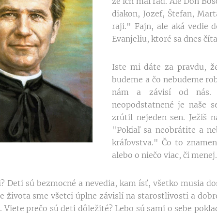
že ich mal rád. Ale Don Bos
diakon, Jozef, Štefan, Mart
raji." Fajn, ale aká vedi
Evanjeliu, ktoré sa dnes čít
Iste mi dáte za pravdu, ž
budeme a čo nebudeme robiť
nám a závisí od nás. 
neopodstatnené je naše 
zrútil nejeden sen. Ježiš
"Pokiaľ sa neobrátite a n
kráľovstva." Čo to zname
alebo o niečo viac, či menej.
i? Deti sú bezmocné a nevedia, kam ísť, všetko musia do
te života sme všetci úplne závislí na starostlivosti a do
n. Viete prečo sú deti dôležité? Lebo sú sami o sebe pokla