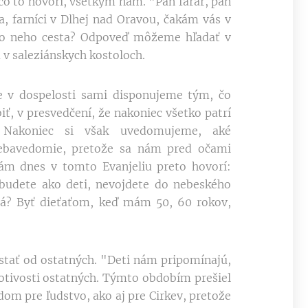
co to hovorí, všetkým nám. "Pán farár, pán
a, farníci v Dlhej nad Oravou, čakám vás v
e do neho cesta? Odpoveď môžeme hľadať v
a v saleziánskych kostoloch.
e v dospelosti sami disponujeme tým, čo
, v presvedčení, že nakoniec všetko patrí
Nakoniec si však uvedomujeme, aké
sebavedomie, pretože sa nám pred očami
 nám dnes v tomto Evanjeliu preto hovorí:
ebudete ako deti, nevojdete do nebeského
ná? Byť dieťaťom, keď mám 50, 60 rokov,
stať od ostatných. "Deti nám pripomínajú,
brotivosti ostatných. Týmto obdobím prešiel
dom pre ľudstvo, ako aj pre Cirkev, pretože