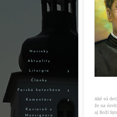
Novinky
Aktuality
Liturgia
Články
Farská katechéza
Aké sú det
Komentáre
že na úsvi
Kaviareň u
aj Boží Sy
Monsignora