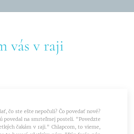
 vás v raji
ť, čo ste ešte nepočuli? Čo povedať nové?
rú povedal na smrteľmej posteli. "Povedzte
etkých čakám v raji." Chlapcom, to vieme,