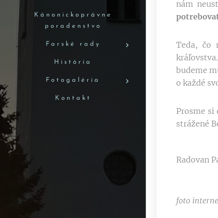
nám neust
Kánonickoprávne
potrebovať
poradenstvo
Teda, čo 
Farské rady
kráľovstv
História
budeme mus
Fotogaléria
o každé svo
Kontakt
Prosme si 
strážené B
Radovan Pa
foto interne