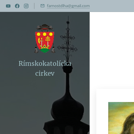
farnostdlha@gmail.com
Rímskokatolícka
cirkev