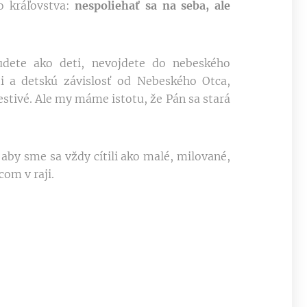
o kráľovstva:
nespoliehať sa na seba, ale
udete ako deti, nevojdete do nebeského
ti a detskú závislosť od Nebeského Otca,
tivé. Ale my máme istotu, že Pán sa stará
by sme sa vždy cítili ako malé, milované,
com v raji.