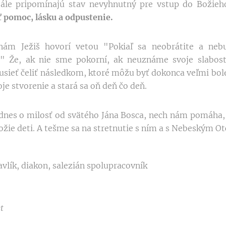
ále pripomínajú stav nevyhnutný pre vstup do Božieh
 pomoc, lásku a odpustenie.
nám Ježiš hovorí vetou "Pokiaľ sa neobrátite a neb
a." Že, ak nie sme pokorní, ak neuznáme svoje slabos
ieť čeliť následkom, ktoré môžu byť dokonca veľmi boles
je stvorenie a stará sa oň deň čo deň.
dnes o milosť od svätého Jána Bosca, nech nám pomáha, a
ožie deti. A tešme sa na stretnutie s ním a s Nebeským Ot
vlík, diakon, salezián spolupracovník
t