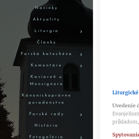
Novinky
Aktuality
Liturgia
Články
Farská katechéza
Komentáre
Kaviareň u
Monsignora
Liturgické
Kánonickoprávne
poradenstvo
Uvedenie d
Evanjelium
Farské rady
príkladom,
História
Spytovani
Fotogaléria