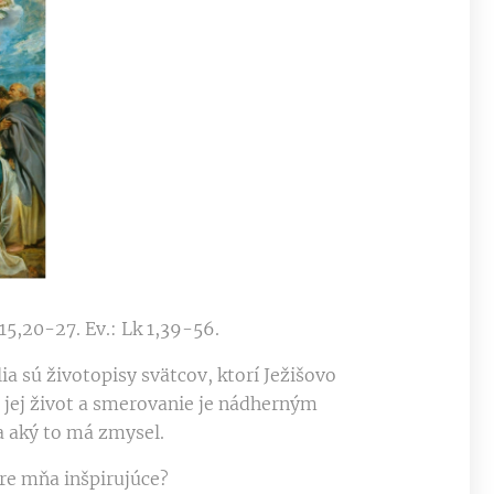
 15,20-27. Ev.: Lk 1,39-56.
a sú životopisy svätcov, ktorí Ježišovo
a jej život a smerovanie je nádherným
a aký to má zmysel.
pre mňa inšpirujúce?