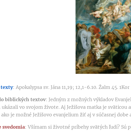
 texty
: Apokalypsa sv. Jána 11,19; 12,1-6.10. Žalm 45. 1Kor
o biblických textov
: Jedným z možných výkladov Evanjeli
 ukázali vo svojom živote. Aj Ježišova matka je sväticou 
 ako je možné Ježišovo evanjelium žiť aj v súčasnej dobe 
e svedomia
: Všímam si životné príbehy svätých ľudí? Sú 