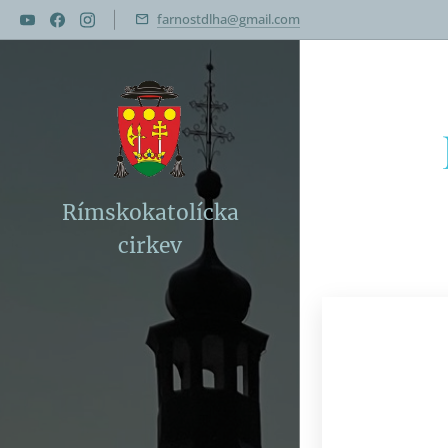
farnostdlha@gmail.com
Rímskokatolícka
cirkev