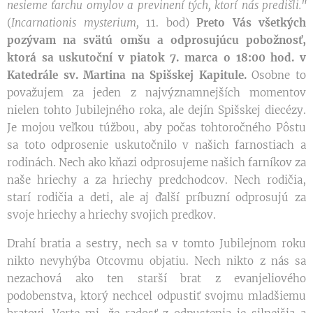
nesieme ťarchu omylov a previnení tých, ktorí nás predišli."
(
Incarnationis mysterium,
11. bod)
Preto Vás všetkých
pozývam na svätú omšu a odprosujúcu pobožnosť,
ktorá sa uskutoční v piatok 7. marca o 18:00 hod. v
Katedrále sv. Martina na Spišskej Kapitule.
Osobne to
považujem za jeden z najvýznamnejších momentov
nielen tohto Jubilejného roka, ale dejín Spišskej diecézy.
Je mojou veľkou túžbou, aby počas tohtoročného Pôstu
sa toto odprosenie uskutočnilo v našich farnostiach a
rodinách. Nech ako kňazi odprosujeme našich farníkov za
naše hriechy a za hriechy predchodcov. Nech rodičia,
starí rodičia a deti, ale aj ďalší príbuzní odprosujú za
svoje hriechy a hriechy svojich predkov.
Drahí bratia a sestry, nech sa v tomto Jubilejnom roku
nikto nevyhýba Otcovmu objatiu. Nech nikto z nás sa
nezachová ako ten starší brat z evanjeliového
podobenstva, ktorý nechcel odpustiť svojmu mladšiemu