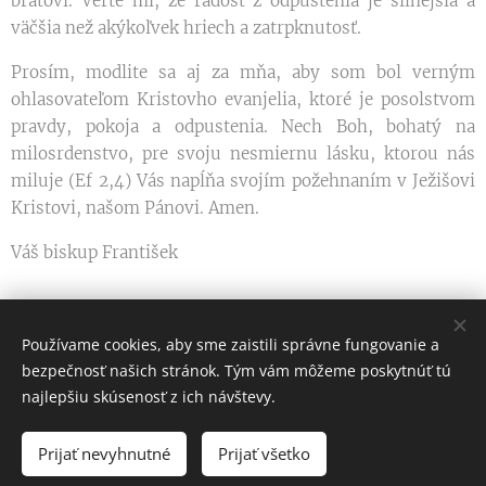
bratovi. Verte mi, že radosť z odpustenia je silnejšia a
väčšia než akýkoľvek hriech a zatrpknutosť.
Prosím, modlite sa aj za mňa, aby som bol verným
ohlasovateľom Kristovho evanjelia, ktoré je posolstvom
pravdy, pokoja a odpustenia. Nech Boh, bohatý na
milosrdenstvo, pre svoju nesmiernu lásku, ktorou nás
miluje (Ef 2,4) Vás napĺňa svojím požehnaním v Ježišovi
Kristovi, našom Pánovi. Amen.
Váš biskup František
Share
Používame cookies, aby sme zaistili správne fungovanie a
bezpečnosť našich stránok. Tým vám môžeme poskytnúť tú
najlepšiu skúsenosť z ich návštevy.
Dlhá nad Oravou 199, 02755
Prijať nevyhnutné
Prijať všetko
Autorské práva vyhradené
Cookies