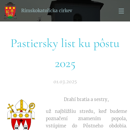
Rímskokatolícka cirkev
Pastiersky list ku pôstu
2025
01.03.2025
Drahí bratia a sestry,
už najbližšiu stredu, keď budeme
poznačení znamením popola,
vstúpime do Pôstneho obdobia.