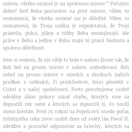
mieste, všetko ostatné je na správnom mieste." Počujete
dobre! Keď Boha postavíme na prvé miesto, vôbec to
neznamená, že všetko ostatné nie je dôležité. Vôbec to
neznamená, že Tvoja rodina je nepodstatná, že Tvoji
priatelia, práca, plány a túžby Boha nezaujímajú. Ale
práve v Bohu a jedine v Bohu majú tú pravú hodnotu a
správnu dôležitosť.
Sme si vedomí, že nie vždy to bolo v našom živote tak, že
Boh bol na prvom mieste v našom rozhodovaní. Boh
nebol na prvom mieste v slovách a skutkoch našich
predkov v rodinách, či predchodcov, ktorí pôsobili v
Cirkvi a v našej spoločnosti. Preto potrebujeme urobiť
odvážny úkon pokory uznať chyby, ktorých sme sa
dopustili my sami a ktorých sa dopustili tí, čo nosili
meno kresťan. Pred 25 rokmi na Popolcovú stredu počas
Jubilejného roka 2000 urobil dnes už svätý Ján Pavol II.
odvážne a prorocké odprosenie za hriechy, ktorých sa