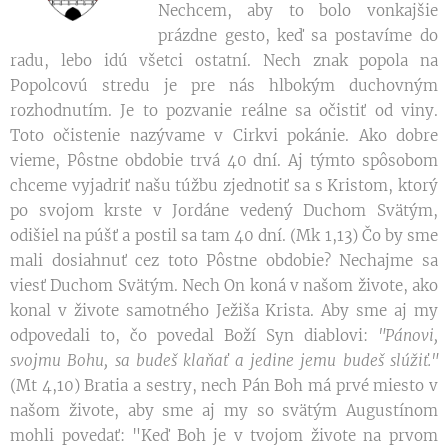
Nechcem, aby to bolo vonkajšie
prázdne gesto, keď sa postavíme do
radu, lebo idú všetci ostatní. Nech znak popola na
Popolcovú stredu je pre nás hlbokým duchovným
rozhodnutím. Je to pozvanie reálne sa očistiť od viny.
Toto očistenie nazývame v Cirkvi pokánie. Ako dobre
vieme, Pôstne obdobie trvá 40 dní. Aj týmto spôsobom
chceme vyjadriť našu túžbu zjednotiť sa s Kristom, ktorý
po svojom krste v Jordáne vedený Duchom Svätým,
odišiel na púšť a postil sa tam 40 dní. (Mk 1,13) Čo by sme
mali dosiahnuť cez toto Pôstne obdobie? Nechajme sa
viesť Duchom Svätým. Nech On koná v našom živote, ako
konal v živote samotného Ježiša Krista. Aby sme aj my
odpovedali to, čo povedal Boží Syn diablovi:
"Pánovi,
svojmu Bohu, sa budeš klaňať a jedine jemu budeš slúžiť."
(Mt 4,10) Bratia a sestry, nech Pán Boh má prvé miesto v
našom živote, aby sme aj my so svätým Augustínom
mohli povedať: "Keď Boh je v tvojom živote na prvom