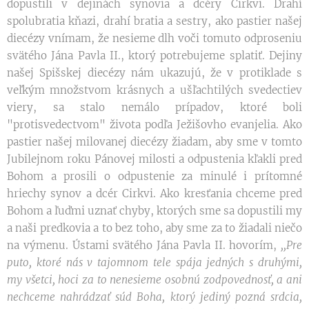
dopustili v dejinách synovia a dcéry Cirkvi. Drahí
spolubratia kňazi, drahí bratia a sestry, ako pastier našej
diecézy vnímam, že nesieme dlh voči tomuto odproseniu
svätého Jána Pavla II., ktorý potrebujeme splatiť. Dejiny
našej Spišskej diecézy nám ukazujú, že v protiklade s
veľkým množstvom krásnych a ušľachtilých svedectiev
viery, sa stalo nemálo prípadov, ktoré boli
"protisvedectvom" života podľa Ježišovho evanjelia. Ako
pastier našej milovanej diecézy žiadam, aby sme v tomto
Jubilejnom roku Pánovej milosti a odpustenia kľakli pred
Bohom a prosili o odpustenie za minulé i prítomné
hriechy synov a dcér Cirkvi. Ako kresťania chceme pred
Bohom a ľuďmi uznať chyby, ktorých sme sa dopustili my
a naši predkovia a to bez toho, aby sme za to žiadali niečo
na výmenu. Ústami svätého Jána Pavla II. hovorím,
,,Pre
puto, ktoré nás v tajomnom tele spája jedných s druhými,
my všetci,
hoci za to nenesieme osobnú zodpovednosť, a ani
nechceme nahrádzať súd Boha, ktorý jediný pozná srdcia,