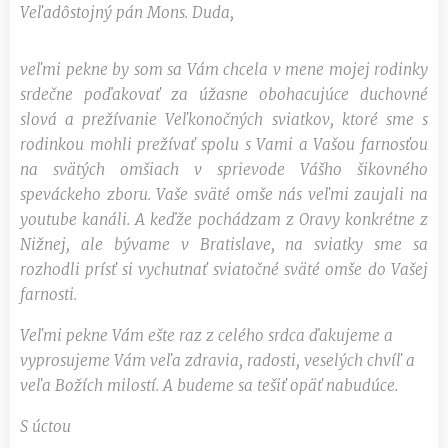
Veľadôstojný pán Mons. Duda,
veľmi pekne by som sa Vám chcela v mene mojej rodinky
srdečne poďakovať za úžasne obohacujúce duchovné
slová a prežívanie Veľkonočných sviatkov, ktoré sme s
rodinkou mohli prežívať spolu s Vami a Vašou farnosťou
na svätých omšiach v sprievode Vášho šikovného
speváckeho zboru. Vaše sväté omše nás veľmi zaujali na
youtube kanáli. A keďže pochádzam z Oravy konkrétne z
Nižnej, ale bývame v Bratislave, na sviatky sme sa
rozhodli prísť si vychutnať sviatočné sväté omše do Vašej
farnosti.
Veľmi pekne Vám ešte raz z celého srdca ďakujeme a
vyprosujeme Vám veľa zdravia, radosti, veselých chvíľ a
veľa Božích milostí. A budeme sa tešiť opäť nabudúce.
S úctou