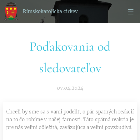
Rímskokatolícka cirkev
Poďakovania od
sledovateľov
07.04.2024
Chceli by sme sa s vami podeliť, o pár spätných reakcií
na to čo robíme v našej farnosti. Táto spätná reakcia je
pre nás veľmi dôležitá, zaväzujúca a veľmi povzbudivá.