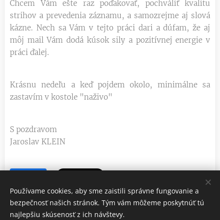
Chcem Vám ešte raz poďakovať, pochváliť kvalitu
strihov a prevedenia záznamu, a samozrejme aj slová
kázne. Nech sa Vám v tejto práci dari a dúfam, že aj
môj mail Vám dodá kúsok sily a pozitívnej energie v
práci ďalej.
Krásnu nedeľu a keď pojdem okolo, minimálne sa
zastavím v kostole "naživo"
S pozdravom
Jaroslav KLEIN
Share
Používame cookies, aby sme zaistili správne fungovanie a
bezpečnosť našich stránok. Tým vám môžeme poskytnúť tú
najlepšiu skúsenosť z ich návštevy.