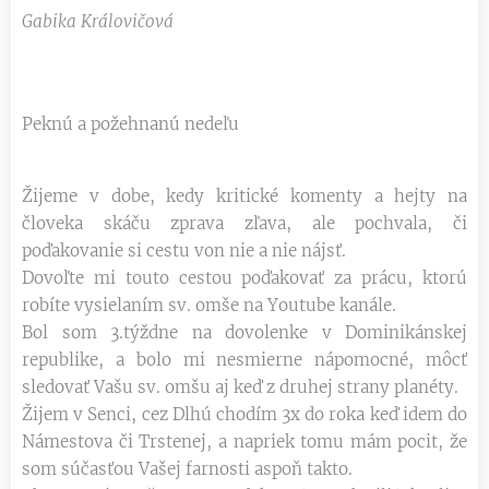
Gabika Královičová
Peknú a požehnanú nedeľu
Žijeme v dobe, kedy kritické komenty a hejty na
človeka skáču zprava zľava, ale pochvala, či
poďakovanie si cestu von nie a nie nájsť.
Dovoľte mi touto cestou poďakovať za prácu, ktorú
robíte vysielaním sv. omše na Youtube kanále.
Bol som 3.týždne na dovolenke v Dominikánskej
republike, a bolo mi nesmierne nápomocné, môcť
sledovať Vašu sv. omšu aj keď z druhej strany planéty.
Žijem v Senci, cez Dlhú chodím 3x do roka keď idem do
Námestova či Trstenej, a napriek tomu mám pocit, že
som súčasťou Vašej farnosti aspoň takto.