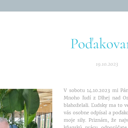
Poďakova
19.10.2023
V sobotu 14.10.2023 mi Pán
Mnoho ľudí z Dlhej nad Ora
blahoželali. Ľudsky ma to 
vás osobne odpísal a poďako
moje sily. Priznám, že na
kňazskú prácu odporúčat