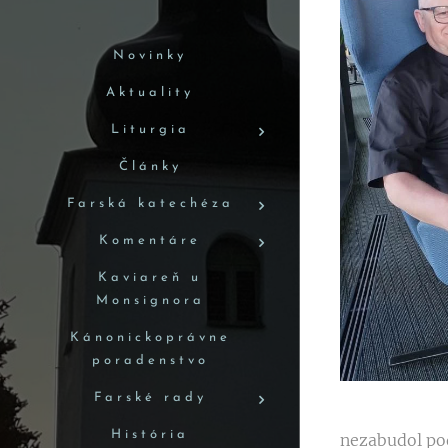
Novinky
Aktuality
Liturgia
Články
Farská katechéza
Komentáre
Kaviareň u
Monsignora
Kánonickoprávne
poradenstvo
Farské rady
História
nezabudol poď