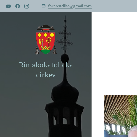
farnostdlha@gmail.com
Rímskokatolícka
cirkev