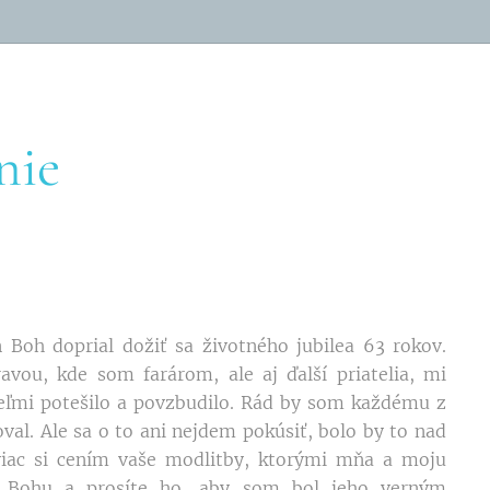
nie
 Boh doprial dožiť sa životného jubilea 63 rokov.
vou, kde som farárom, ale aj ďalší priatelia, mi
veľmi potešilo a povzbudilo. Rád by som každému z
val. Ale sa o to ani nejdem pokúsiť, bolo by to nad
jviac si cením vaše modlitby, ktorými mňa a moju
e Bohu a prosíte ho, aby som bol jeho verným