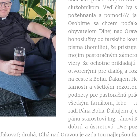
služobníkom. Veď čím by s
požehnania a pomoci?Aj ja
Osobitne sa chcem poďako
obyvateľom Dlhej nad Orav
bohoslužby do farského kos
písma (homílie), že pristup
mojim pastoračným zámerom
viery, že ochotne prikladaj
otvorenými pre dialóg a ro
na ceste k Bohu. Ďakujem Ho
farnosti a všetkým rezorto
podnety pre pastoračnú pr
všetkým farníkom, lebo - t
radi Pána Boha. Ďakujem aj
pánu starostovi Ing. Jánovi
dobrú a ústretovú. Dve po
akovať; druhá, Dlhá nad Oravou je azda tou najlepšou fa