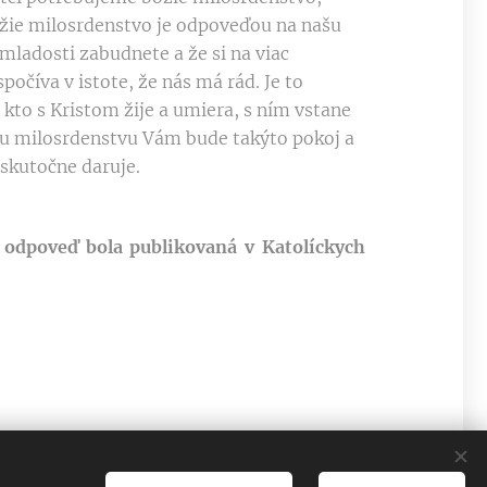
božie milosrdenstvo je odpoveďou na našu
mladosti zabudnete a že si na viac
očíva v istote, že nás má rád. Je to
e kto s Kristom žije a umiera, s ním vstane
mu milosrdenstvu Vám bude takýto pokoj a
 skutočne daruje.
 odpoveď bola publikovaná v Katolíckych