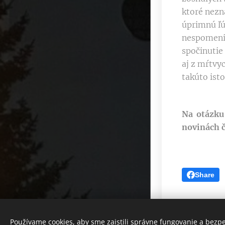
ktoré nezn
úprimnú ľú
nespomenie
spočinutie 
aj z mŕtvy
takúto ist
Na otázku
novinách č
Share
Dlhá nad Oravou 199, 02755
Používame cookies, aby sme zaistili správne fungovanie a bezp