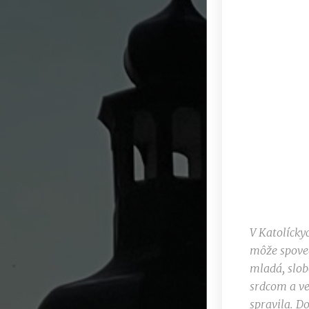
V Katolícky
môže spoved
mladá, slob
srdcom a ve
spravila. D