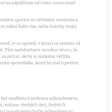
osti sa odpúšťanie od tohto trestu musí
roblém spočíva vo výčitkách svedomia a
mi rokmi ľudia viac riešia hriechy svojej
oveď. Je to spoveď, v ktorej sa vyznáte už
ať. Tým nadobudnete morálnu istotu, že
 za potrat. Ak by aj následne výčitky
ením spovedníka, ktorý by mal trpezlivo
byť modlitba k božiemu milosrdenstvu,
h, vrátane všetkých detí, živých či
šetci potrebujeme božie milosrdenstvo,