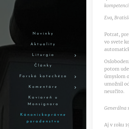
kompetenci
Eva, Bratisl
Potrat, pr
Novinky
vo svete k
Aktuality
automatick
Liturgia
Oslobodeni
Články
potom udel
úmyslom os
Farská katechéza
umožnil od
Komentáre
neurčito.
Kaviareň u
Monsignora
Generálna 
Kánonickoprávne
poradenstvo
Aj v roku 1