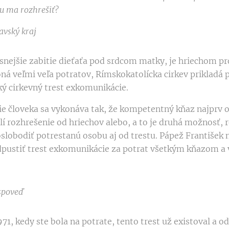
u ma rozhrešiť?
avský kraj
esnejšie zabitie dieťaťa pod srdcom matky, je hriechom p
oná veľmi veľa potratov, Rímskokatolícka cirkev prikladá 
ý cirkevný trest exkomunikácie.
e človeka sa vykonáva tak, že kompetentný kňaz najprv o
í rozhrešenie od hriechov alebo, a to je druhá možnosť, r
lobodiť potrestanú osobu aj od trestu. Pápež František n
pustiť trest exkomunikácie za potrat všetkým kňazom a v
spoveď
971, kedy ste bola na potrate, tento trest už existoval a 