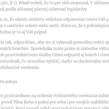
2350, § 1). Kňazi vedeli, čo to pre nich znamená. V súčasn
ž podľa súčasnej platnej cirkevnej legislatívy.
sa, že okrem neistoty ohľadom odpustenia trestu Váš p
ky s rastúcim vekom azda rastú. Stáva sa, že s pribúdajúci
ožno je to aj Váš prípad.
lo tak, odporúčam, aby ste si vykonali generálnu svätú sp
tených hriechov. Spovedníka máte právo si slobodne vybr
 prostredníctvom služby Cirkvi odpustil aj hriech i trest
retrvávali, čo nemožno vylúčiť, riaďte sa duchovným ved
e chúlostivé svedomie.
ie pokoja
prostriedkom na utíšenie chúlostivého svedomia môže 
prosiť Pána Boha o pokoj pre seba i pre svojich najbližšíc
(aj tých, ktorí museli odísť prostredníctvom potratu). V