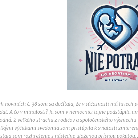
ch novinách č. 38 som sa dočítala, že v súčasnosti má hriech 
ať. A čo v minulosti? Ja som v nemocnici tajne podstúpila um
odná. Z veľkého strachu z rodičov a spoločenského výsmechu 
ľkými výčitkami svedomia som pristúpila k sviatosti zmieren
ostala som rozhrešenie s následne uloženou prísnou pokutou. A