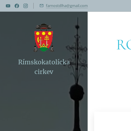
farnostdlha@gmail.com
R
Rímskokatolícka
cirkev