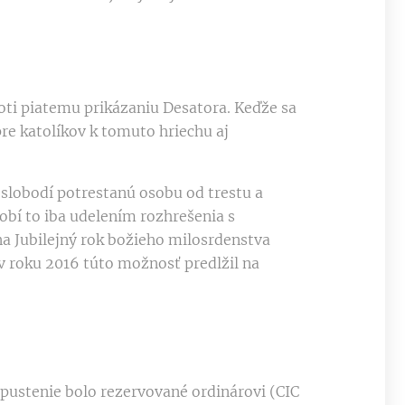
roti piatemu prikázaniu Desatora. Keďže sa
pre katolíkov k tomuto hriechu aj
slobodí potrestanú osobu od trestu a
obí to iba udelením rozhrešenia s
a Jubilejný rok božieho milosrdenstva
 roku 2016 túto možnosť predlžil na
odpustenie bolo rezervované ordinárovi (CIC