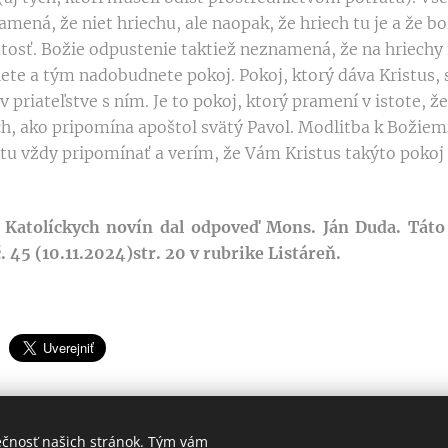
amená, že niet hriechu, ale naopak, že hriech tu je a že 
tosť. Božie odpustenie taktiež neznamená, že na hriechy 
te a tým nadobudnete pokoj. Pokoj, ktorý dáva Kristus, sp
v priateľstve s ním. Je to pokoj, ktorý pramení v istote, ž
ch, ako pripomína apoštol svätý Pavol. Modlitba k Božie
otu vždy pripomínať a verím, že Vám Kristus takýto pokoj
 Katolíckych novín dal odpoveď Mons. Ján Duda. Táto
. 45 (10.11.2024)str. 20 v rubrike Listáreň.
ečnosť našich stránok. Tým vám