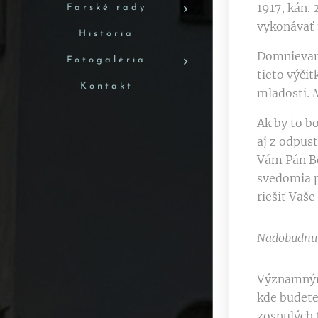
1917, kán. 
Farské rady
vykonávať u
História
Domnievam 
Fotogaléria
tieto výčit
Kontakt
mladosti. M
Ak by to bo
aj z odpus
Vám Pán Boh
svedomia p
riešiť Vaš
Nadobudnut
Významným 
kde budete 
zosnulých 