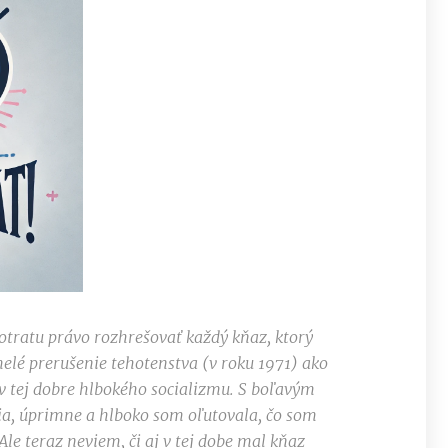
potratu právo rozhrešovať každý kňaz, ktorý
elé prerušenie tehotenstva (v roku 1971) ako
v tej dobre hlbokého socializmu. S boľavým
ia, úprimne a hlboko som oľutovala, čo som
le teraz neviem, či aj v tej dobe mal kňaz