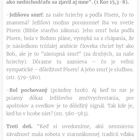
ako nedôchodčaťu sa zjavil aj mne". (1 Kor 15,3-8).
-
Ježišova smrť:
za naše hriechy a podľa Písem, čo to
znamená? Ježišovi možno porozumieť iba vo svetle
Písem (Biblie starého zákona). Jeho smrť bola podľa
Písem, bola v Božom pláne, vymyká sa z chápania, že
je následkom trúfalej ambície človeka chcieť byť ako
Boh, ale je to "zástupná smrť" (za druhých, za naše
hriechy). Dôrazne tu zaznieva – čo je veľmi
sympatické – dôležitosť Písem! A jeho smrť je službou.
(str. 579-580).
-
Bol pochovaný
(prázdny hrob). Aj keď to nie je
priamy dôkaz Ježišovho zmŕtvychvstania, pre
apoštolov a svedkov je to dôležitý signál. Tak kde je,
keď ho v hrobe niet? (str. 580-583).
Tretí deň.
"Keď si uvedomíme, akú nesmiernu
závažnosť mala sobota v starozákonnej tradícii vďaka