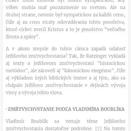
cirkev musí usilovať byť ľuďom sympatickou, aby
vôbec mohla mať porozumenie so svetom. Ale na
druhej strane, nesmie byť sympatickou za každú cenu,
čiže aj za cenu straty odovzdávania tohto posolstva,
ktoré cirkvi zveril Kristus a to je posolstvo "večného
života a spásy".
A v akom zmysle do tohto rámca zapadá udalosť
Ježišovho zmŕtvychvstania? Tak, že Ratzinger vykladá
aj texty o Ježišovom zmŕtvychvstaní "historickou
metódou", ale zároveň aj "kánonickou exegézou", čiže
aj výkladom iných biblických textov a aj tým, ako sa
chápalo Ježišovo zmŕtvychvstanie v dejinách vývoja
viery a vývoja tohto slova.
·
ZMŔTVYCHVSTANIE PODĽA VLADIMÍRA BOUBLÍKA
Vladimír Boublík sa venuje téme Ježišovho
zmŕtvychvstania dostatočne podrobne. [7] Na tomto