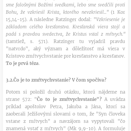
sme falošnými Božími svedkami, lebo sme svedčili proti
Bohu, že vzkriesil Krista, ktorého nevzkriesil..."
(1 Kor
15,14-15). A následne Ratzinger dodal: "
Vzkriesenie je
základom celého kresťanstva. Kresťanská viera stojí a
padá s pravdou svedectva, že Kristus vstal z mŕtvych."
(tamtiež, s. 571). Ratzinger tu vyjadril pravdu
"natvrdo", aký význam a dôležitosť má viera v
Kristovo zmŕtvychvstanie pre kresťanstvo a kresťanov.
To je prvá téza
.
3.2.Čo je to zmŕtvychvstanie? V čom spočíva?
Potom si položil druhú otázku, ktorú nájdeme na
strane 572: "
Čo to je zmŕtvychvstanie"?
A uvádza
príklad apoštolov Petra, Jakuba a Jána, ktorí sa
zaoberali Ježišovými slovami o tom, že "Syn človeka
vstane z mŕtvych" a navzájom sa vypytovali "čo
znamená vstať z mŕtvych" (Mk 9,9-10). A formuluje