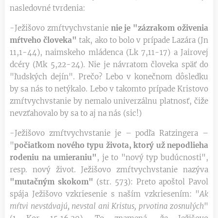
nasledovné tvrdenia:
-Ježišovo zmŕtvychvstanie
nie je "zázrakom oživenia
mŕtveho človeka"
tak, ako to bolo v prípade Lazára (Jn
11,1-44), naimskeho mládenca (Lk 7,11-17) a Jairovej
dcéry (Mk 5,22-24). Nie je návratom človeka späť do
"ľudských dejín". Prečo? Lebo v konečnom dôsledku
by sa nás to netýkalo. Lebo v takomto prípade Kristovo
zmŕtvychvstanie by nemalo univerzálnu platnosť, čiže
nevzťahovalo by sa to aj na nás (sic!)
-Ježišovo zmŕtvychvstanie je – podľa Ratzingera –
"
počiatkom nového typu života, ktorý už nepodlieha
rodeniu na umieraniu"
, je to "nový typ budúcnosti",
resp. nový život. Ježišovo zmŕtvychvstanie nazýva
"mutačným skokom"
(str. 573): Preto apoštol Pavol
spája Ježišovo vzkriesenie s naším vzkriesením: "
Ak
mŕtvi nevstávajú, nevstal ani Kristus, prvotina zosnulých
"