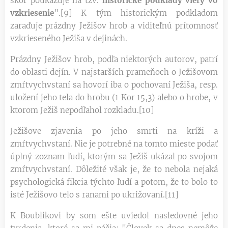
skôr poukazuje na tzv.
historické podklady viery vo
vzkriesenie
".[9] K tým historickým podkladom
zaraďuje prázdny Ježišov hrob a viditeľnú prítomnosť
vzkrieseného Ježiša v dejinách.
Prázdny Ježišov hrob, podľa niektorých autorov, patrí
do oblasti dejín. V najstarších prameňoch o Ježišovom
zmŕtvychvstaní sa hovorí iba o pochovaní Ježiša, resp.
uložení jeho tela do hrobu (1 Kor 15,3) alebo o hrobe, v
ktorom Ježiš nepodľahol rozkladu.[10]
Ježišove zjavenia po jeho smrti na kríži a
zmŕtvychvstaní. Nie je potrebné na tomto mieste podať
úplný zoznam ľudí, ktorým sa Ježiš ukázal po svojom
zmŕtvychvstaní. Dôležité však je, že to nebola nejaká
psychologická fikcia týchto ľudí a potom, že to bolo to
isté Ježišovo telo s ranami po ukrižovaní.[11]
K Boublikovi by som ešte uviedol nasledovné jeho