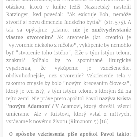
otázkou, ktorú v knihe Ježiš Nazaretský nastolil
Ratzinger, keď povedal: "Ak existuje Boh, nemôže
stvoriť aj novu dimenziu ľudského bytia?" (str. 575). A
tak sa opýtajme priamo:
nie je zmŕtvychvstanie
vlastne stvorením?
Ak stvorenie (lat. creatio) je
"vytvorenie niekoho z ničoho", vykúpenie by nemohlo
byť "stvorenie toho istého", čiže s tým istým telom,
znakmi? Spĺňalo by to spomínané liturgické
vyjadrenia, že vykúpenie je vznešenejšie,
obdivuhodnejšie, než stvorenie? Vzkriesenie tela v
takomto zmysle by bolo "novým kreovaním človeka",
ktorý je ten istý, s tým istým telom, s ktorým žil na
tejto zemi. Nie práve preto apoštol Pavol
nazýva Krista
"novým Adamom
"? V Adamovi, ktorý zhrešil, všetci
umierame. Ale v Kristovi, ktorý vstal z mŕtvych,
vstávame k novému životu (Rimanom 5).[16]
-
O spôsobe vzkriesenia píše apoštol Pavol takto
: