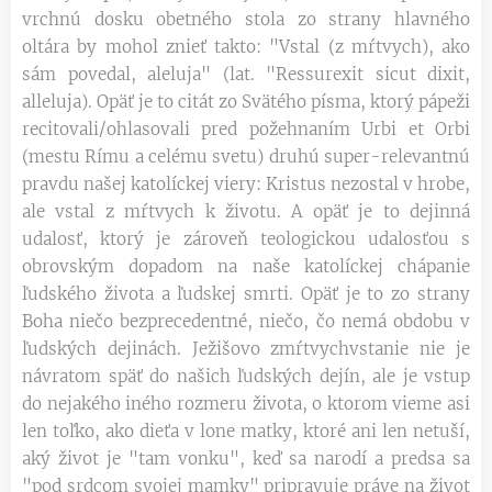
vrchnú dosku obetného stola zo strany hlavného
oltára by mohol znieť takto: "Vstal (z mŕtvych), ako
sám povedal, aleluja" (lat. "Ressurexit sicut dixit,
alleluja). Opäť je to citát zo Svätého písma, ktorý pápeži
recitovali/ohlasovali pred požehnaním Urbi et Orbi
(mestu Rímu a celému svetu) druhú super-relevantnú
pravdu našej katolíckej viery: Kristus nezostal v hrobe,
ale vstal z mŕtvych k životu. A opäť je to dejinná
udalosť, ktorý je zároveň teologickou udalosťou s
obrovským dopadom na naše katolíckej chápanie
ľudského života a ľudskej smrti. Opäť je to zo strany
Boha niečo bezprecedentné, niečo, čo nemá obdobu v
ľudských dejinách. Ježišovo zmŕtvychvstanie nie je
návratom späť do našich ľudských dejín, ale je vstup
do nejakého iného rozmeru života, o ktorom vieme asi
len toľko, ako dieťa v lone matky, ktoré ani len netuší,
aký život je "tam vonku", keď sa narodí a predsa sa
"pod srdcom svojej mamky" pripravuje práve na život