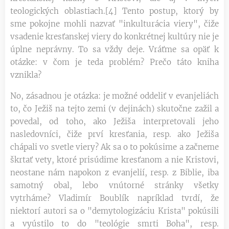
teologických oblastiach.[4] Tento postup, ktorý by
sme pokojne mohli nazvať "inkulturácia viery", čiže
vsadenie kresťanskej viery do konkrétnej kultúry nie je
úplne neprávny. To sa vždy deje. Vráťme sa opäť k
otázke: v čom je teda problém? Prečo táto kniha
vznikla?
No, zásadnou je otázka: je možné oddeliť v evanjeliách
to, čo Ježiš na tejto zemi (v dejinách) skutočne zažil a
povedal, od toho, ako Ježiša interpretovali jeho
nasledovníci, čiže prví kresťania, resp. ako Ježiša
chápali vo svetle viery? Ak sa o to pokúsime a začneme
škrtať vety, ktoré prisúdime kresťanom a nie Kristovi,
neostane nám napokon z evanjelií, resp. z Biblie, iba
samotný obal, lebo vnútorné stránky všetky
vytrháme? Vladimír Boublík napríklad tvrdí, že
niektorí autori sa o "demytologizáciu Krista" pokúsili
a vyústilo to do "teológie smrti Boha", resp.