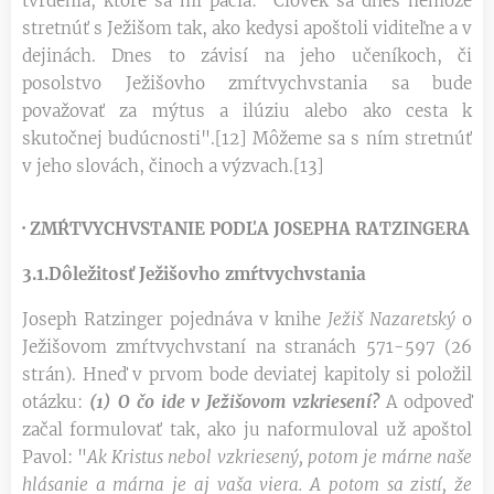
tvrdenia, ktoré sa mi páčia: "Človek sa dnes nemôže
stretnúť s Ježišom tak, ako kedysi apoštoli viditeľne a v
dejinách. Dnes to závisí na jeho učeníkoch, či
posolstvo Ježišovho zmŕtvychvstania sa bude
považovať za mýtus a ilúziu alebo ako cesta k
skutočnej budúcnosti".[12] Môžeme sa s ním stretnúť
v jeho slovách, činoch a výzvach.[13]
·
ZMŔTVYCHVSTANIE PODĽA JOSEPHA RATZINGERA
3.1.Dôležitosť Ježišovho zmŕtvychvstania
Joseph Ratzinger pojednáva v knihe
Ježiš Nazaretský
o
Ježišovom zmŕtvychvstaní na stranách 571-597 (26
strán). Hneď v prvom bode deviatej kapitoly si položil
otázku:
(1) O čo ide v Ježišovom vzkriesení?
A odpoveď
začal formulovať tak, ako ju naformuloval už apoštol
Pavol: "
Ak Kristus nebol vzkriesený, potom je márne naše
hlásanie a márna je aj vaša viera. A potom sa zistí, že