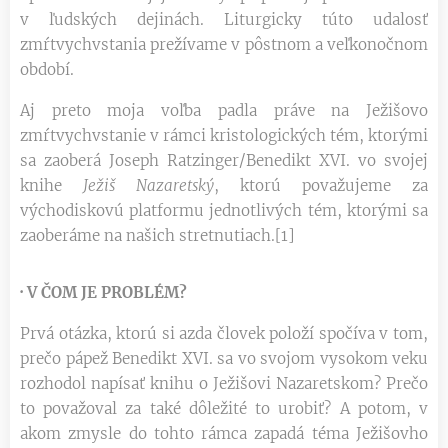
v ľudských dejinách. Liturgicky túto udalosť
zmŕtvychvstania prežívame v pôstnom a veľkonočnom
období.
Aj preto moja voľba padla práve na Ježišovo
zmŕtvychvstanie v rámci kristologických tém, ktorými
sa zaoberá Joseph Ratzinger/Benedikt XVI. vo svojej
knihe
Ježiš Nazaretský
, ktorú považujeme za
východiskovú platformu jednotlivých tém, ktorými sa
zaoberáme na našich stretnutiach.[1]
·
V ČOM JE PROBLÉM?
Prvá otázka, ktorú si azda človek položí spočíva v tom,
prečo pápež Benedikt XVI. sa vo svojom vysokom veku
rozhodol napísať knihu o Ježišovi Nazaretskom? Prečo
to považoval za také dôležité to urobiť? A potom, v
akom zmysle do tohto rámca zapadá téma Ježišovho