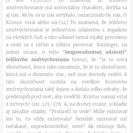
(1 Kor 15,16.20). To znamená, že Ježišovo
zmŕtvychvstanie má univerzálny charakter, dotýka sa
aj nás. Ak by sa to nás netýkalo, nezaujímalo by nás, či
Kristus vstal alebo nie.[14] To znamená, že Ježišovo
zmŕtvychvstanie je jedinečnou udalosťou s dopadom
na všetkých ľudí a táto udalosť nemá nijaký precedens
a nedá sa s ničím a nikým porovnať. Ratzinger, na
jednej strane, o tejto "
bezprecedentnej udalosti"
Ježišovho zmŕtvychvstania
hovorí, že "je to nová
skutočnosť, ktorá nám oznamuje, že je to skutočnosť,
ktorá má o dimenziu viac, než sme dovtedy vedeli. A
táto skutočnosť urobila na svedkov Kristovho
zmŕtvychvstania taký dojem a dodala toľko odvahy, že
predstúpili pred svet, aby svedčili: Kristus naozaj vstal
z mŕtvych! (str. 575-576. A, na druhej strane, si kladie
aj závažné otázky: "Protirečí to vede? Môže existovať
len to, čo vždy existovalo? Nemôže existovať nič
nečakané, nepredstaviteľné, nové? Ak existuje Boh,