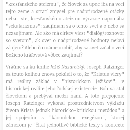
"kresťanského ateizmu", že človek sa upne iba na veci
tejto zeme a stratí zmysel pre nadprirodzené otázky
neba. Iste, kresťanskému ateizmu výrazne napomáha
"sekularizmus": zaujímam sa o tento svet a o nebo sa
nezaujímam. Ale ako má cirkev viesť "dialóg/rozhovor
so svetom", ak svet o nadprirodzené hodnoty nejaví
záujem? Alebo čo máme urobiť, aby sa svet začal o veci
Božieho kráľovstvá vôbec zaujímať?
Vráťme sa ku knihe
Ježiš Nazaretský
. Joseph Ratzinger
sa touto knihou znova pokúsil o to, že "Kristus viery"
má reálny základ v "historickom Ježišovi", v
historickej realite jeho ľudskej existencie: Boh sa stal
človekom a prebýval medzi nami. A toto prepojenie
Joseph Ratzinger vykonal prostredníctvom výkladu
života Krista jednak historicko-kritickou metódou" a
jej spojením s "kánonickou exegézou", ktorej
zámerom je "čítať jednotlivé biblické texty s kontexte