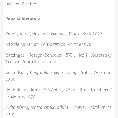
Ježišovi Kristovi.
Použitá literatúra
Rímsky misál, slovenské vydanie
, Trnava: SSV 2022.
Missale romanum.
Editio typica, Romae 1970.
Ratzinger, Joseph/Benedikt XVI.,
Ježiš Nazaretský,
Trnava: Dobrá kniha 2022.
Koch, Kurt,
Konfrontace nebo dialóg
, Praha: Vyšehrad,
2000.
Boublík, Vladimír,
Setkání s Ježíšem
, Rím: Křesťanská
akademie, 1970.
Sväté písmo, Jeruzalemská biblia
, Trnava: Dobrá kniha,
2016.