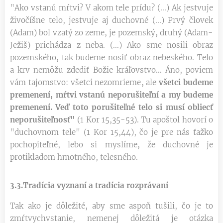
"Ako vstanú mŕtvi? V akom tele prídu? (...) Ak jestvuje
živočíšne telo, jestvuje aj duchovné (...) Prvý človek
(Adam) bol vzatý zo zeme, je pozemský, druhý (Adam-
Ježiš) prichádza z neba. (...) Ako sme nosili obraz
pozemského, tak budeme nosiť obraz nebeského. Telo
a krv nemôžu zdediť Božie kráľovstvo... Áno, poviem
vám tajomstvo: všetci nezomrieme, ale
všetci budeme
premenení, mŕtvi vstanú neporušiteľní a my budeme
premenení. Veď toto porušiteľné telo si musí obliecť
neporušiteľnosť"
(1 Kor 15,35-53). Tu apoštol hovorí o
"duchovnom tele" (1 Kor 15,44), čo je pre nás ťažko
pochopiteľné, lebo si myslíme, že duchovné je
protikladom hmotného, telesného.
3.3.Tradícia vyznaní a tradícia rozprávaní
Tak ako je dôležité, aby sme aspoň tušili, čo je to
zmŕtvychvstanie, nemenej dôležitá je otázka