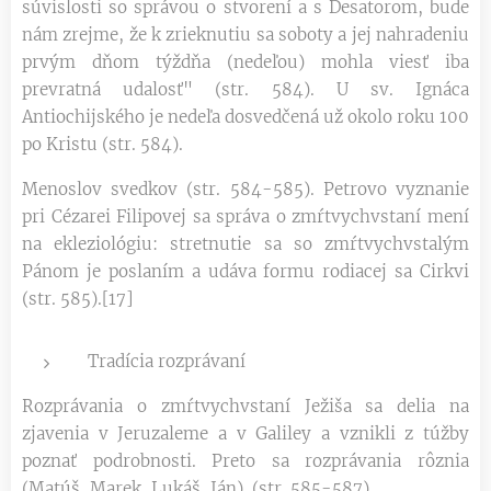
súvislosti so správou o stvorení a s Desatorom, bude
nám zrejme, že k zrieknutiu sa soboty a jej nahradeniu
prvým dňom týždňa (nedeľou) mohla viesť iba
prevratná udalosť" (str. 584). U sv. Ignáca
Antiochijského je nedeľa dosvedčená už okolo roku 100
po Kristu (str. 584).
Menoslov svedkov (str. 584-585). Petrovo vyznanie
pri Cézarei Filipovej sa správa o zmŕtvychvstaní mení
na ekleziológiu: stretnutie sa so zmŕtvychvstalým
Pánom je poslaním a udáva formu rodiacej sa Cirkvi
(str. 585).[17]
Tradícia rozprávaní
Rozprávania o zmŕtvychvstaní Ježiša sa delia na
zjavenia v Jeruzaleme a v Galiley a vznikli z túžby
poznať podrobnosti. Preto sa rozprávania rôznia
(Matúš, Marek, Lukáš, Ján). (str. 585-587).