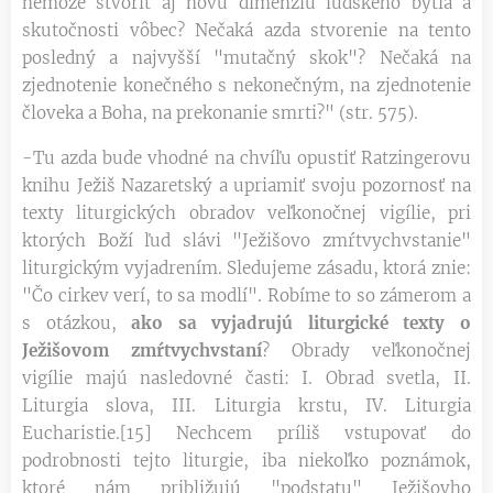
nemôže stvoriť aj novú dimenziu ľudského bytia a
skutočnosti vôbec? Nečaká azda stvorenie na tento
posledný a najvyšší "mutačný skok"? Nečaká na
zjednotenie konečného s nekonečným, na zjednotenie
človeka a Boha, na prekonanie smrti?" (str. 575).
-Tu azda bude vhodné na chvíľu opustiť Ratzingerovu
knihu Ježiš Nazaretský a upriamiť svoju pozornosť na
texty liturgických obradov veľkonočnej vigílie, pri
ktorých Boží ľud slávi "Ježišovo zmŕtvychvstanie"
liturgickým vyjadrením. Sledujeme zásadu, ktorá znie:
"Čo cirkev verí, to sa modlí". Robíme to so zámerom a
s otázkou,
ako sa vyjadrujú liturgické texty o
Ježišovom zmŕtvychvstaní
? Obrady veľkonočnej
vigílie majú nasledovné časti: I. Obrad svetla, II.
Liturgia slova, III. Liturgia krstu, IV. Liturgia
Eucharistie.[15] Nechcem príliš vstupovať do
podrobnosti tejto liturgie, iba niekoľko poznámok,
ktoré nám približujú "podstatu" Ježišovho