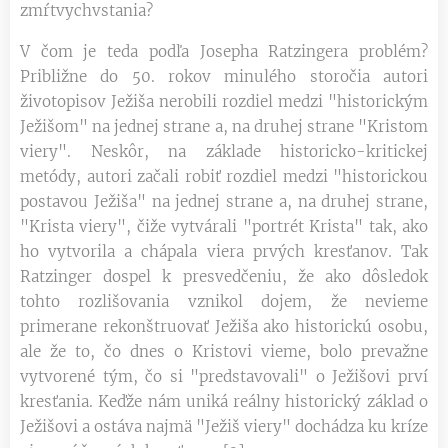
zmŕtvychvstania?
V čom je teda podľa Josepha Ratzingera problém?
Približne do 50. rokov minulého storočia autori
životopisov Ježiša nerobili rozdiel medzi "historickým
Ježišom" na jednej strane a, na druhej strane "Kristom
viery". Neskôr, na základe historicko-kritickej
metódy, autori začali robiť rozdiel medzi "historickou
postavou Ježiša" na jednej strane a, na druhej strane,
"Krista viery", čiže vytvárali "portrét Krista" tak, ako
ho vytvorila a chápala viera prvých kresťanov. Tak
Ratzinger dospel k presvedčeniu, že ako dôsledok
tohto rozlišovania vznikol dojem, že nevieme
primerane rekonštruovať Ježiša ako historickú osobu,
ale že to, čo dnes o Kristovi vieme, bolo prevažne
vytvorené tým, čo si "predstavovali" o Ježišovi prví
kresťania. Keďže nám uniká reálny historický základ o
Ježišovi a ostáva najmä "Ježiš viery" dochádza ku kríze