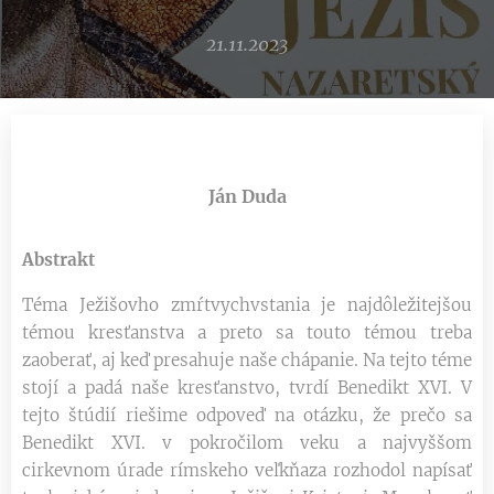
21.11.2023
Ján Duda
Abstrakt
Téma Ježišovho zmŕtvychvstania je najdôležitejšou
témou kresťanstva a preto sa touto témou treba
zaoberať, aj keď presahuje naše chápanie. Na tejto téme
stojí a padá naše kresťanstvo, tvrdí Benedikt XVI. V
tejto štúdií riešime odpoveď na otázku, že prečo sa
Benedikt XVI. v pokročilom veku a najvyššom
cirkevnom úrade rímskeho veľkňaza rozhodol napísať