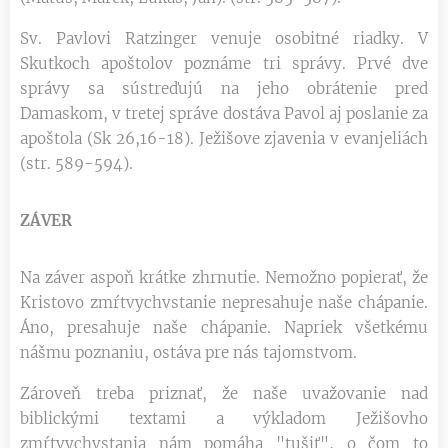
Sv. Pavlovi Ratzinger venuje osobitné riadky. V
Skutkoch apoštolov poznáme tri správy. Prvé dve
správy sa sústreďujú na jeho obrátenie pred
Damaskom, v tretej správe dostáva Pavol aj poslanie za
apoštola (Sk 26,16-18). Ježišove zjavenia v evanjeliách
(str. 589-594).
ZÁVER
Na záver aspoň krátke zhrnutie. Nemožno popierať, že
Kristovo zmŕtvychvstanie nepresahuje naše chápanie.
Áno, presahuje naše chápanie. Napriek všetkému
nášmu poznaniu, ostáva pre nás tajomstvom.
Zároveň treba priznať, že naše uvažovanie nad
biblickými textami a výkladom Ježišovho
zmŕtvychvstania nám pomáha "tušiť", o čom to