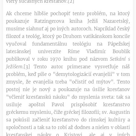
viery súčasných kresťanov.[2]
Ak chceme hlbšie pochopiť tento problém, na ktorý
poukazuje Ratzingerova kniha Ježiš Nazaretský,
musíme siahnuť aj po iných autoroch. Napríklad český
filozof a teológ, ktorý po Druhom vatikánskom koncile
vyučoval fundamentálnu teológiu na Pápežskej
lateránskej univerzite Ríme Vladimír Boublik
publikoval v roku 1970 knihu pod názvom
Setkání s
Ježišem
.[3] Tento autor primerane vysvetľuje náš
problém, keď píše o "demytologizácií evanjelií" v tom
zmysle, že evanjelia treba "očistiť od mýtov". Tento
postoj nie je nový a poukazuje na úsilie kresťanov
"včleniť kresťanskú náuku" do myslenia sveta: tak sa
usiluje apoštol Pavol prispôsobiť kresťanstvo
gréckemu mysleniu, čiže gréckej filozofii; sv. Augustín
sa pokúsil začleniť kresťanstvo do rímskej kultúry a
spoločnosti a tak sa to robí až dodnes a nielen v oblasti
kresťanskej náuky o Kristovi, ale aj v iných