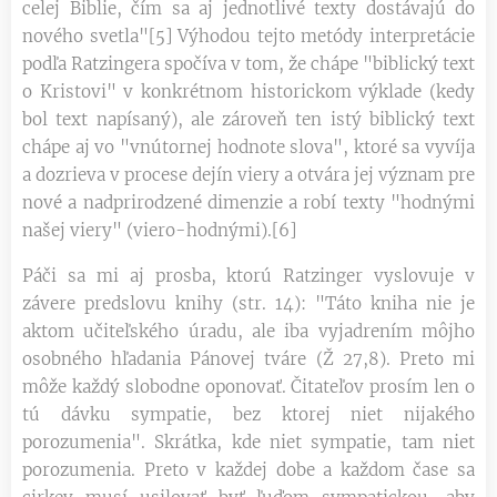
celej Biblie, čím sa aj jednotlivé texty dostávajú do
nového svetla"[5] Výhodou tejto metódy interpretácie
podľa Ratzingera spočíva v tom, že chápe "biblický text
o Kristovi" v konkrétnom historickom výklade (kedy
bol text napísaný), ale zároveň ten istý biblický text
chápe aj vo "vnútornej hodnote slova", ktoré sa vyvíja
a dozrieva v procese dejín viery a otvára jej význam pre
nové a nadprirodzené dimenzie a robí texty "hodnými
našej viery" (viero-hodnými).[6]
Páči sa mi aj prosba, ktorú Ratzinger vyslovuje v
závere predslovu knihy (str. 14): "Táto kniha nie je
aktom učiteľského úradu, ale iba vyjadrením môjho
osobného hľadania Pánovej tváre (Ž 27,8). Preto mi
môže každý slobodne oponovať. Čitateľov prosím len o
tú dávku sympatie, bez ktorej niet nijakého
porozumenia". Skrátka, kde niet sympatie, tam niet
porozumenia. Preto v každej dobe a každom čase sa