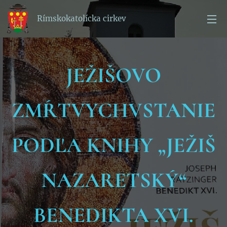
Rímskokatolícka cirkev
JEŽIŠOVO
ZMŔTVYCHVSTANIE
PODĽA KNIHY „JEŽIŠ
NAZARETSKÝ“
BENEDIKTA XVI.