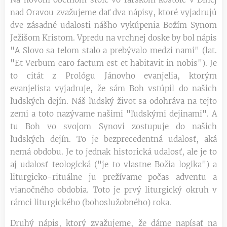
nad Oravou zvažujeme dať dva nápisy, ktoré vyjadrujú
dve zásadné udalosti nášho vykúpenia Božím Synom
Ježišom Kristom. Vpredu na vrchnej doske by bol nápis
"A Slovo sa telom stalo a prebývalo medzi nami" (lat.
"Et Verbum caro factum est et habitavit in nobis"). Je
to citát z Prológu Jánovho evanjelia, ktorým
evanjelista vyjadruje, že sám Boh vstúpil do našich
ľudských dejín. Náš ľudský život sa odohráva na tejto
zemi a toto nazývame našimi "ľudskými dejinami". A
tu Boh vo svojom Synovi zostupuje do našich
ľudských dejín. To je bezprecedentná udalosť, aká
nemá obdobu. Je to jednak historická udalosť, ale je to
aj udalosť teologická ("je to vlastne Božia logika") a
liturgicko-rituálne ju prežívame počas adventu a
vianočného obdobia. Toto je prvý liturgický okruh v
rámci liturgického (bohoslužobného) roka.
Druhý nápis, ktorý zvažujeme, že dáme napísať na