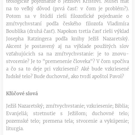
teologické pojednanie o Ježišovi Kristovi. Musel mať
na to veľký dôvod (prvá časť: v čom je problém?).
Potom sa v štúdií rieši filozofické pojednanie o
zmŕtvychvstaní podľa českého filozofa Vladimíra
Boublika (druhá časť). Napokon tretia časť rieši výklad
Josepha Ratzingera podľa knihy Ježiš Nazaretský.
Akcent je postavený aj na výklade použitých slov
vzťahujúcich sa na zmŕtvychvstanie: je to znovu-
stvorenie? Je to "premenenie človeka"? V čom spočíva
a čo sa to deje pri vzkriesení? Aké bude vzkriesené
ľudské telo? Bude duchovné, ako tvrdí apoštol Pavol?
Kľúčové slová
Ježiš Nazaretský; zmŕtvychvstanie; vzkriesenie; Biblia;
Evanjeliá; stretnutie s Ježišom; duchovné telo;
pozemské telo; premena tela; stvorenie a vykúpenie;
liturgia.