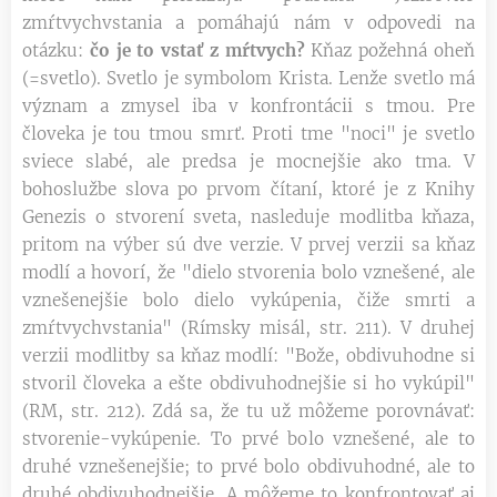
zmŕtvychvstania a pomáhajú nám v odpovedi na
otázku:
čo je to vstať z mŕtvych?
Kňaz požehná oheň
(=svetlo). Svetlo je symbolom Krista. Lenže svetlo má
význam a zmysel iba v konfrontácii s tmou. Pre
človeka je tou tmou smrť. Proti tme "noci" je svetlo
sviece slabé, ale predsa je mocnejšie ako tma. V
bohoslužbe slova po prvom čítaní, ktoré je z Knihy
Genezis o stvorení sveta, nasleduje modlitba kňaza,
pritom na výber sú dve verzie. V prvej verzii sa kňaz
modlí a hovorí, že "dielo stvorenia bolo vznešené, ale
vznešenejšie bolo dielo vykúpenia, čiže smrti a
zmŕtvychvstania" (Rímsky misál, str. 211). V druhej
verzii modlitby sa kňaz modlí: "Bože, obdivuhodne si
stvoril človeka a ešte obdivuhodnejšie si ho vykúpil"
(RM, str. 212). Zdá sa, že tu už môžeme porovnávať:
stvorenie-vykúpenie. To prvé bolo vznešené, ale to
druhé vznešenejšie; to prvé bolo obdivuhodné, ale to
druhé obdivuhodnejšie. A môžeme to konfrontovať aj