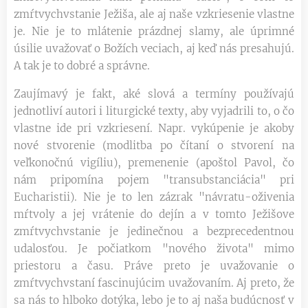
zmŕtvychvstanie Ježiša, ale aj naše vzkriesenie vlastne
je. Nie je to mlátenie prázdnej slamy, ale úprimné
úsilie uvažovať o Božích veciach, aj keď nás presahujú.
A tak je to dobré a správne.
Zaujímavý je fakt, aké slová a termíny používajú
jednotliví autori i liturgické texty, aby vyjadrili to, o čo
vlastne ide pri vzkriesení. Napr. vykúpenie je akoby
nové stvorenie (modlitba po čítaní o stvorení na
veľkonočnú vigíliu), premenenie (apoštol Pavol, čo
nám pripomína pojem "transubstanciácia" pri
Eucharistii). Nie je to len zázrak "návratu-oživenia
mŕtvoly a jej vrátenie do dejín a v tomto Ježišove
zmŕtvychvstanie je jedinečnou a bezprecedentnou
udalosťou. Je počiatkom "nového života" mimo
priestoru a času. Práve preto je uvažovanie o
zmŕtvychvstaní fascinujúcim uvažovaním. Aj preto, že
sa nás to hlboko dotýka, lebo je to aj naša budúcnosť v