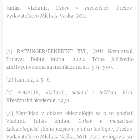
Juhás, Vladimír,
Cirkev v medzičase
, Prešov:
Vydavateľstvo Michala Vaška, 2011.
[1] RATZINGER/BENEDIKT XVI.,
Ježiš Nazaretský
,
Trnava: Dobrá kniha, 2022. Téma Ježišovho
zmŕtvychvstania sa nachádza na str. 571-599.
[2] Tamtiež, s. 5-6.
[3] BOUBLÍK, Vladimír,
Setkání s Ježíšem
, Řím:
Křesťanská akademie, 1970.
[4] Napríklad v oblasti ekleziológie sa o to pokúsil
Vladimír Juhás knihou
Cirkev v medzičase.
Ekleziologická štúdia jazykom piatich teológov
, Prešov:
Vydavateľstvo Michala Vaška, 2011. Piati teológovia sú: