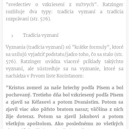
"svedectiev o vzkriesení z mŕtvych". Ratzinger
rozlišuje dva typy: tradícia vyznaní a tradícia
rozprávaní (str. 576).
Tradícia vyznaní
Vyznania (tradícia vyznaní) sú "krátke formuly", ktoré
sa usilujú vyjadriť podstatu/jadro toho, čo sa stalo (str.
576). Ratzinger uvádza viaceré príklady takýchto
vyznaní, ale sústreďuje sa na vyznanie, ktoré sa
nachádza v Prvom liste Korinťanom:
"Kristus zomrel za naše hriechy podľa Písem a bol
pochovaný. Tretieho dňa bol vzkriesený podľa Písem
a zjavil sa Kéfasovi a potom Dvanástim. Potom sa
zjavil viac ako päťsto bratom naraz; väčšina z nich
žije doteraz. Potom sa zjavil Jakubovi a potom
všetkým apoštolom. Ako poslednému zo všetkých