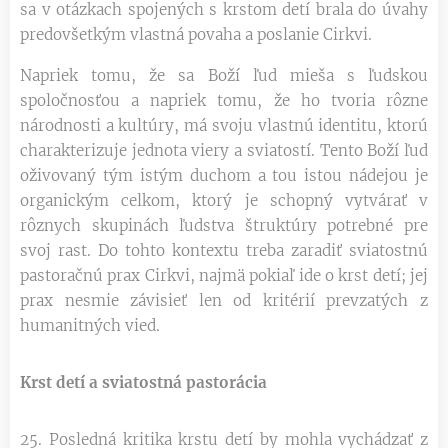
sa v otázkach spojených s krstom detí brala do úvahy
predovšetkým vlastná povaha a poslanie Cirkvi.
Napriek tomu, že sa Boží ľud mieša s ľudskou
spoločnosťou a napriek tomu, že ho tvoria rôzne
národnosti a kultúry, má svoju vlastnú identitu, ktorú
charakterizuje jednota viery a sviatostí. Tento Boží ľud
oživovaný tým istým duchom a tou istou nádejou je
organickým celkom, ktorý je schopný vytvárať v
rôznych skupinách ľudstva štruktúry potrebné pre
svoj rast. Do tohto kontextu treba zaradiť sviatostnú
pastoračnú prax Cirkvi, najmä pokiaľ ide o krst detí; jej
prax nesmie závisieť len od kritérií prevzatých z
humanitných vied.
Krst detí a sviatostná pastorácia
25. Posledná kritika krstu detí by mohla vychádzať z