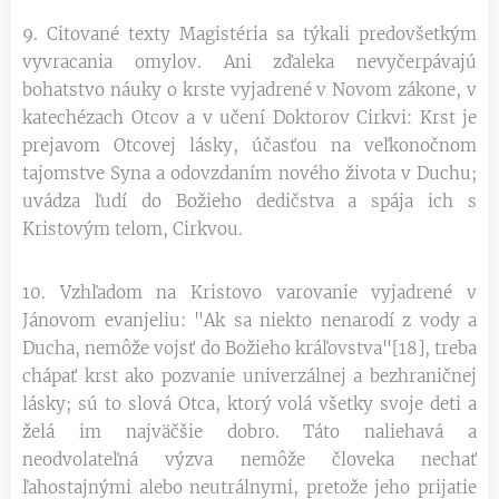
9. Citované texty Magistéria sa týkali predovšetkým
vyvracania omylov. Ani zďaleka nevyčerpávajú
bohatstvo náuky o krste vyjadrené v Novom zákone, v
katechézach Otcov a v učení Doktorov Cirkvi: Krst je
prejavom Otcovej lásky, účasťou na veľkonočnom
tajomstve Syna a odovzdaním nového života v Duchu;
uvádza ľudí do Božieho dedičstva a spája ich s
Kristovým telom, Cirkvou.
10. Vzhľadom na Kristovo varovanie vyjadrené v
Jánovom evanjeliu: "Ak sa niekto nenarodí z vody a
Ducha, nemôže vojsť do Božieho kráľovstva"[18], treba
chápať krst ako pozvanie univerzálnej a bezhraničnej
lásky; sú to slová Otca, ktorý volá všetky svoje deti a
želá im najväčšie dobro. Táto naliehavá a
neodvolateľná výzva nemôže človeka nechať
ľahostajnými alebo neutrálnymi, pretože jeho prijatie