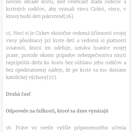
novom obrade krstu, keď celebrant žiada rodičov a
krstných rodičov, aby vyznali vieru Cirkvi, vieru, v
ktorej budú deti pokrstené[26].
15. Hoci si je Cirkev skutočne vedomá účinnosti svojej
viery pôsobiacej pri krste detí a vedomá si platnosti
sviatosti, ktorú im udeľuje, uznáva hranice svojej
praxe, pretože okrem prípadov nebezpečenstva smrti
nepripúšťa dieťa ku krstu bez súhlasu jeho rodičov a
bez opodstatnenej nádeje, že po krste sa mu dostane
katolíckej výchovy[27].
Druhá časť
Odpovede na ťažkosti, ktoré sa dnes vynárajú
16. Práve vo svetle vyššie pripomenutého učenia