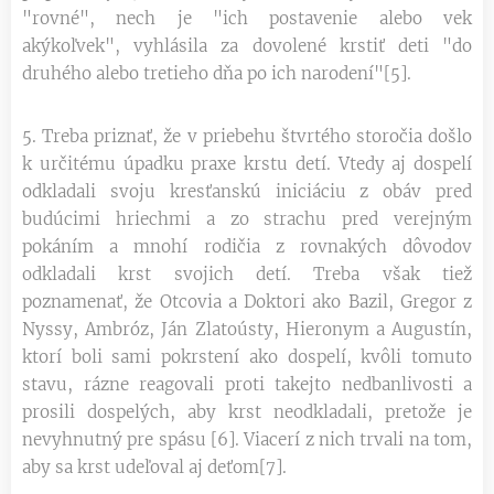
"rovné", nech je "ich postavenie alebo vek
akýkoľvek", vyhlásila za dovolené krstiť deti "do
druhého alebo tretieho dňa po ich narodení"[5].
5. Treba priznať, že v priebehu štvrtého storočia došlo
k určitému úpadku praxe krstu detí. Vtedy aj dospelí
odkladali svoju kresťanskú iniciáciu z obáv pred
budúcimi hriechmi a zo strachu pred verejným
pokáním a mnohí rodičia z rovnakých dôvodov
odkladali krst svojich detí. Treba však tiež
poznamenať, že Otcovia a Doktori ako Bazil, Gregor z
Nyssy, Ambróz, Ján Zlatoústy, Hieronym a Augustín,
ktorí boli sami pokrstení ako dospelí, kvôli tomuto
stavu, rázne reagovali proti takejto nedbanlivosti a
prosili dospelých, aby krst neodkladali, pretože je
nevyhnutný pre spásu [6]. Viacerí z nich trvali na tom,
aby sa krst udeľoval aj deťom[7].