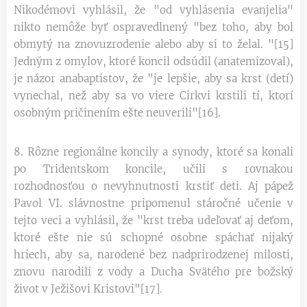
Nikodémovi vyhlásil, že "od vyhlásenia evanjelia"
nikto nemôže byť ospravedlnený "bez toho, aby bol
obmytý na znovuzrodenie alebo aby si to želal. "[15]
Jedným z omylov, ktoré koncil odsúdil (anatemizoval),
je názor anabaptistov, že "je lepšie, aby sa krst (detí)
vynechal, než aby sa vo viere Cirkvi krstili tí, ktorí
osobným pričinením ešte neuverili"[16].
8. Rôzne regionálne koncily a synody, ktoré sa konali
po Tridentskom koncile, učili s rovnakou
rozhodnosťou o nevyhnutnosti krstiť deti. Aj pápež
Pavol VI. slávnostne pripomenul stáročné učenie v
tejto veci a vyhlásil, že "krst treba udeľovať aj deťom,
ktoré ešte nie sú schopné osobne spáchať nijaký
hriech, aby sa, narodené bez nadprirodzenej milosti,
znovu narodili z vody a Ducha Svätého pre božský
život v Ježišovi Kristovi"[17].