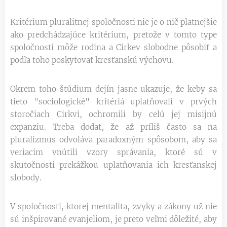
Kritérium pluralitnej spoločnosti nie je o nič platnejšie
ako predchádzajúce kritérium, pretože v tomto type
spoločnosti môže rodina a Cirkev slobodne pôsobiť a
podľa toho poskytovať kresťanskú výchovu.
Okrem toho štúdium dejín jasne ukazuje, že keby sa
tieto "sociologické" kritériá uplatňovali v prvých
storočiach Cirkvi, ochromili by celú jej misijnú
expanziu. Treba dodať, že až príliš často sa na
pluralizmus odvoláva paradoxným spôsobom, aby sa
veriacim vnútili vzory správania, ktoré sú v
skutočnosti prekážkou uplatňovania ich kresťanskej
slobody.
V spoločnosti, ktorej mentalita, zvyky a zákony už nie
sú inšpirované evanjeliom, je preto veľmi dôležité, aby