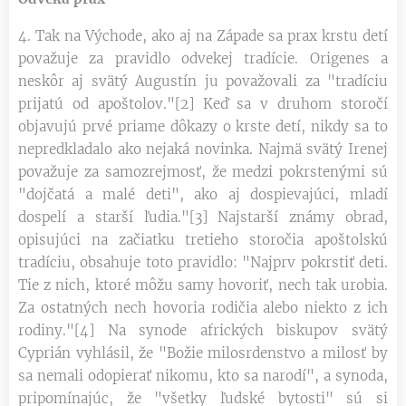
4. Tak na Východe, ako aj na Západe sa prax krstu detí
považuje za pravidlo odvekej tradície. Origenes a
neskôr aj svätý Augustín ju považovali za "tradíciu
prijatú od apoštolov."[2] Keď sa v druhom storočí
objavujú prvé priame dôkazy o krste detí, nikdy sa to
nepredkladalo ako nejaká novinka. Najmä svätý Irenej
považuje za samozrejmosť, že medzi pokrstenými sú
"dojčatá a malé deti", ako aj dospievajúci, mladí
dospelí a starší ľudia."[3] Najstarší známy obrad,
opisujúci na začiatku tretieho storočia apoštolskú
tradíciu, obsahuje toto pravidlo: "Najprv pokrstiť deti.
Tie z nich, ktoré môžu samy hovoriť, nech tak urobia.
Za ostatných nech hovoria rodičia alebo niekto z ich
rodiny."[4] Na synode afrických biskupov svätý
Cyprián vyhlásil, že "Božie milosrdenstvo a milosť by
sa nemali odopierať nikomu, kto sa narodí", a synoda,
pripomínajúc, že "všetky ľudské bytosti" sú si