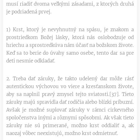
musí riadiť dvoma veľkými zásadami, z ktorých druhá
je podriadená prvej.
1) Krst, ktorý je nevyhnutný na spásu, je znakom a
prostriedkom Božej lásky, ktorá nás oslobodzuje od
hriechu a sprostredkúva nám účasť na božskom živote.
Keď sa to berie do úvahy samo osebe, tento dar sa pre
deti nesmie odkladať.
2. Treba dať záruky, že takto udelený dar môže rásť
autentickou výchovou vo viere a kresťanskom živote,
aby sa naplnil pravý zmysel tejto sviatosti.[37]. Tieto
záruky majú spravidla dať rodičia alebo blízki príbuzní.
Avšak je možné suplovať záruky v rámci cirkevného
spoločenstva inými a rôznymi spôsobmi. Ak však tieto
záruky nie sú primerané, možno krst oddialiť a, ak
naozaj vôbec neexistujú, možno krst odmietnuť.