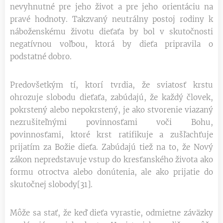
nevyhnutné pre jeho život a pre jeho orientáciu na
pravé hodnoty. Takzvaný neutrálny postoj rodiny k
náboženskému životu dieťaťa by bol v skutočnosti
negatívnou voľbou, ktorá by dieťa pripravila o
podstatné dobro.
Predovšetkým tí, ktorí tvrdia, že sviatosť krstu
ohrozuje slobodu dieťaťa, zabúdajú, že každý človek,
pokrstený alebo nepokrstený, je ako stvorenie viazaný
nezrušiteľnými povinnosťami voči Bohu,
povinnosťami, ktoré krst ratifikuje a zušľachťuje
prijatím za Božie dieťa. Zabúdajú tiež na to, že Nový
zákon nepredstavuje vstup do kresťanského života ako
formu otroctva alebo donútenia, ale ako prijatie do
skutočnej slobody[31].
Môže sa stať, že keď dieťa vyrastie, odmietne záväzky