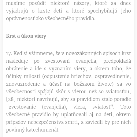
musíme posúdiť niektoré názory, ktoré sa dnes
vyjadrujú o krste detí a ktoré spochybňujú jeho
oprávnenosť ako všeobecného pravidla.
Krst a úkon viery
17. Keď si všimneme, že v novozákonných spisoch krst
nasleduje po zvestovaní evanjelia, predpokladá
obrátenie a ide s vyznaním viery, a okrem toho, že
účinky milosti (odpustenie hriechov, ospravedlnenie,
znovuzrodenie a účasť na božskom živote) sa vo
všeobecnosti spájajú skôr s vierou než so sviatosťou,
[28] niektorí navrhujú, aby sa pravidlom stalo poradie
"zvestovanie (evanjelia), viera, sviatosť". Toto
všeobecné pravidlo by uplatňovali aj na deti, okrem
prípadov nebezpečenstva smrti, a zaviedli by pre nich
povinný katechumenát.