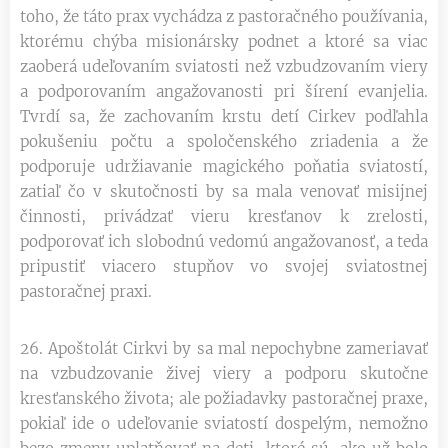
toho, že táto prax vychádza z pastoračného používania,
ktorému chýba misionársky podnet a ktoré sa viac
zaoberá udeľovaním sviatosti než vzbudzovaním viery
a podporovaním angažovanosti pri šírení evanjelia.
Tvrdí sa, že zachovaním krstu detí Cirkev podľahla
pokušeniu počtu a spoločenského zriadenia a že
podporuje udržiavanie magického poňatia sviatostí,
zatiaľ čo v skutočnosti by sa mala venovať misijnej
činnosti, privádzať vieru kresťanov k zrelosti,
podporovať ich slobodnú vedomú angažovanosť, a teda
pripustiť viacero stupňov vo svojej sviatostnej
pastoračnej praxi.
26. Apoštolát Cirkvi by sa mal nepochybne zameriavať
na vzbudzovanie živej viery a podporu skutočne
kresťanského života; ale požiadavky pastoračnej praxe,
pokiaľ ide o udeľovanie sviatostí dospelým, nemožno