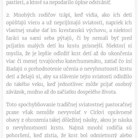
pastieri, a ktoré sa nepodarilo úplne odstrániť.
2. Mnohých rodičov trápi, keď vidia, ako ich deti
opúšťajú vieru a už neprijímajú sviatosti, napriek ich
vlastnej snahe dať im kresťanskú výchovu, a niektorí
farári sa sami seba pýtajú, či by nemali byť pred
prijatím malých detí ku krstu prísnejší. Niektorí si
myslia, že je lepšie odložiť krst detí až do ukončenia
viac či menej trvajúceho katechumenátu, zatiaľ čo iní
žiadajú o prehodnotenie učenia o nevyhnutnosti krstu
detí a želajú si, aby sa slávenie tejto sviatosti odložilo
do takého veku, keď jednotlivec môže prijať osobný
záväzok, možno až do začiatku dospelého života.
Toto spochybňovanie tradičnej sviatostnej pastoračnej
praxe však nemôže nevyvolať v Cirkvi oprávnené
obavy z ohrozenia takej dôležitej náuky, akou je náuka
o nevyhnutnosti krstu. Najmä mnohí rodičia sú
pohoršení, keď zistia, že krst bol odmietnutý alebo