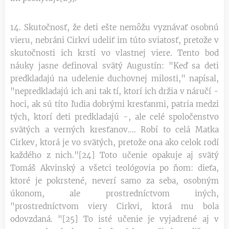
14. Skutočnosť, že deti ešte nemôžu vyznávať osobnú
vieru, nebráni Cirkvi udeliť im túto sviatosť, pretože v
skutočnosti ich krstí vo vlastnej viere. Tento bod
náuky jasne definoval svätý Augustín: "Keď sa deti
predkladajú na udelenie duchovnej milosti," napísal,
"nepredkladajú ich ani tak tí, ktorí ich držia v náručí -
hoci, ak sú títo ľudia dobrými kresťanmi, patria medzi
tých, ktorí deti predkladajú -, ale celé spoločenstvo
svätých a verných kresťanov.... Robí to celá Matka
Cirkev, ktorá je vo svätých, pretože ona ako celok rodí
každého z nich."[24] Toto učenie opakuje aj svätý
Tomáš Akvinský a všetci teológovia po ňom: dieťa,
ktoré je pokrstené, neverí samo za seba, osobným
úkonom, ale prostredníctvom iných,
"prostredníctvom viery Cirkvi, ktorá mu bola
odovzdaná. "[25] To isté učenie je vyjadrené aj v