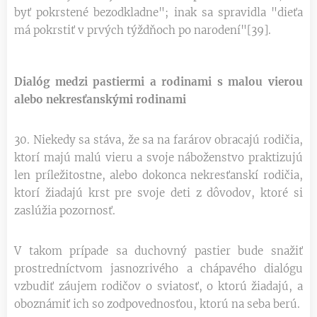
byť pokrstené bezodkladne"; inak sa spravidla "dieťa
má pokrstiť v prvých týždňoch po narodení"[39].
Dialóg medzi pastiermi a rodinami s malou vierou
alebo nekresťanskými rodinami
30. Niekedy sa stáva, že sa na farárov obracajú rodičia,
ktorí majú malú vieru a svoje náboženstvo praktizujú
len príležitostne, alebo dokonca nekresťanskí rodičia,
ktorí žiadajú krst pre svoje deti z dôvodov, ktoré si
zaslúžia pozornosť.
V takom prípade sa duchovný pastier bude snažiť
prostredníctvom jasnozrivého a chápavého dialógu
vzbudiť záujem rodičov o sviatosť, o ktorú žiadajú, a
oboznámiť ich so zodpovednosťou, ktorú na seba berú.