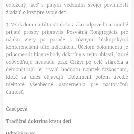
odložený, keď s plným vedomím svojej povinnosti
žiadajú o krst pre svoje deti.
3. Vzhľadom na túto situáciu a ako odpoveď na mnohé
prijaté prosby pripravila Posvätná Kongregácia pre
náuku viery po porade s rôznymi biskupskými
konferenciami túto inštrukciu. Účelom dokumentu je
pripomenúť hlavné body doktríny v tejto oblasti, ktoré
odôvodňujú neustálu prax Cirkvi po celé stáročia a
demonštrujú jej trvalú hodnotu napriek ťažkostiam,
ktoré sa dnes objavujú. Dokument potom uvedie
niektoré všeobecné usmernenia pre pastoračnú
činnosť.
Časť prvá
Tradičná doktrína krstu detí
Odveká prax