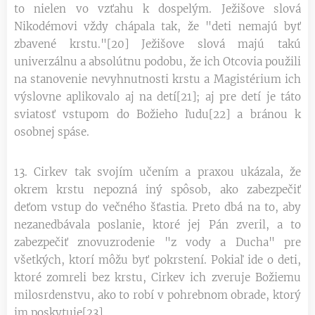
to nielen vo vzťahu k dospelým. Ježišove slová
Nikodémovi vždy chápala tak, že "deti nemajú byť
zbavené krstu."[20] Ježišove slová majú takú
univerzálnu a absolútnu podobu, že ich Otcovia použili
na stanovenie nevyhnutnosti krstu a Magistérium ich
výslovne aplikovalo aj na detí[21]; aj pre detí je táto
sviatosť vstupom do Božieho ľudu[22] a bránou k
osobnej spáse.
13. Cirkev tak svojím učením a praxou ukázala, že
okrem krstu nepozná iný spôsob, ako zabezpečiť
deťom vstup do večného šťastia. Preto dbá na to, aby
nezanedbávala poslanie, ktoré jej Pán zveril, a to
zabezpečiť znovuzrodenie "z vody a Ducha" pre
všetkých, ktorí môžu byť pokrstení. Pokiaľ ide o deti,
ktoré zomreli bez krstu, Cirkev ich zveruje Božiemu
milosrdenstvu, ako to robí v pohrebnom obrade, ktorý
im poskytuje[23].