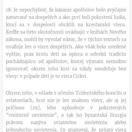
18. Je nepochybné, že kázanie apoštolov bolo zvyčajne
zamerané na dospelých a ako prví boli pokrstení ľudia,
ktorí sa v dospelosti obrátili na kresťanskú vieru.
Keďže sa tieto skutočnosti uvádzajú v knihách Nového
zákona, mohli by vyvolať názor, že v týchto textoch sa
uvažuje len o viere dospelých. Ako však bolo uvedené
vyššie, prax krstu detí sa opiera o odvekú tradíciu
pochádzajúcu od apoštolov, ktorej význam nemožno
ignorovať; okrem toho krst sa nikdy neudeľuje bez
viery: v prípade detí je to viera Cirkvi.
Okrem toho, v súlade s učením Tridentského koncilu o
sviatostiach, krst nie je len znakom viery, ale aj jej
príčinou [29], lebo spôsobuje v pokrstených
"vnútorné osvietenie", a tak ho byzantská liturgia
právom nazýva sviatosťou osvietenia alebo
jednoducho osvietenia, čo znamená, že prijatá viera