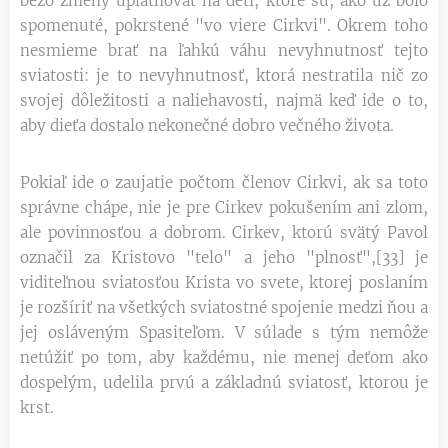
bezo zmeny uplatňovať na deti, ktoré sú, ako už bolo
spomenuté, pokrstené "vo viere Cirkvi". Okrem toho
nesmieme brať na ľahkú váhu nevyhnutnosť tejto
sviatosti: je to nevyhnutnosť, ktorá nestratila nič zo
svojej dôležitosti a naliehavosti, najmä keď ide o to,
aby dieťa dostalo nekonečné dobro večného života.
Pokiaľ ide o zaujatie počtom členov Cirkvi, ak sa toto
správne chápe, nie je pre Cirkev pokušením ani zlom,
ale povinnosťou a dobrom. Cirkev, ktorú svätý Pavol
označil za Kristovo "telo" a jeho "plnosť",[33] je
viditeľnou sviatosťou Krista vo svete, ktorej poslaním
je rozšíriť na všetkých sviatostné spojenie medzi ňou a
jej osláveným Spasiteľom. V súlade s tým nemôže
netúžiť po tom, aby každému, nie menej deťom ako
dospelým, udelila prvú a základnú sviatosť, ktorou je
krst.