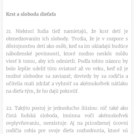
Krst a sloboda dieťaťa
21. Niektorí ľudia tiež namietajú, že krst detí je
obmedzovaním ich slobody. Tvrdia, že je v rozpore s
dôstojnosťou detí ako osôb, keď sa im ukladajú budúce
náboženské povinnosti, ktoré možno neskôr môžu
viesť k tomu, aby ich odmietli. Podľa tohto názoru by
bolo lepšie udeliť túto sviatosť až vo veku, keď už je
možné slobodne sa zaviazať; dovtedy by sa rodičia a
učitelia mali zdržať a vyhnúť sa akémukoľvek nátlaku
na dieťa tým, že ho dajú pokrstiť.
22. Takýto postoj je jednoducho ilúziou: nič také ako
čistá ľudská sloboda, imúnna voči akémukoľvek
ovplyvňovaniu, neexistuje. Aj na prirodzenej úrovni
rodičia robia pre svoje dieťa rozhodnutia, ktoré sú