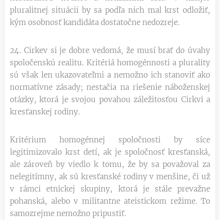
pluralitnej situácii by sa podľa nich mal krst odložiť,
kým osobnosť kandidáta dostatočne nedozreje.
24. Cirkev si je dobre vedomá, že musí brať do úvahy
spoločenskú realitu. Kritériá homogénnosti a plurality
sú však len ukazovateľmi a nemožno ich stanoviť ako
normatívne zásady; nestačia na riešenie náboženskej
otázky, ktorá je svojou povahou záležitosťou Cirkvi a
kresťanskej rodiny.
Kritérium homogénnej spoločnosti by síce
legitimizovalo krst detí, ak je spoločnosť kresťanská,
ale zároveň by viedlo k tomu, že by sa považoval za
nelegitímny, ak sú kresťanské rodiny v menšine, či už
v rámci etnickej skupiny, ktorá je stále prevažne
pohanská, alebo v militantne ateistickom režime. To
samozrejme nemožno pripustiť.