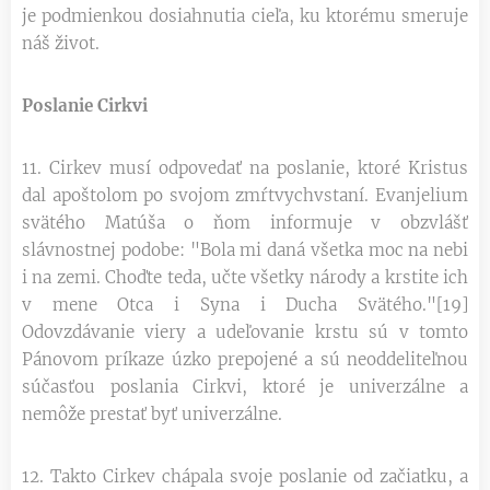
je podmienkou dosiahnutia cieľa, ku ktorému smeruje
náš život.
Poslanie Cirkvi
11. Cirkev musí odpovedať na poslanie, ktoré Kristus
dal apoštolom po svojom zmŕtvychvstaní. Evanjelium
svätého Matúša o ňom informuje v obzvlášť
slávnostnej podobe: "Bola mi daná všetka moc na nebi
i na zemi. Choďte teda, učte všetky národy a krstite ich
v mene Otca i Syna i Ducha Svätého."[19]
Odovzdávanie viery a udeľovanie krstu sú v tomto
Pánovom príkaze úzko prepojené a sú neoddeliteľnou
súčasťou poslania Cirkvi, ktoré je univerzálne a
nemôže prestať byť univerzálne.
12. Takto Cirkev chápala svoje poslanie od začiatku, a