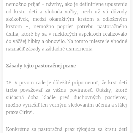
nemožno prijať - návrhy, ako je definitívne upustenie
od krstu detí a sloboda voľby, nech už sú dôvody
akékoľvek, medzi okamžitým krstom a odloženým
krstom -, nemožno poprieť potrebu pastoračného
úsilia, ktoré by sa v niektorých aspektoch realizovalo
do väčšej hĺbky a obnovilo. Na tomto mieste je vhodné
naznačiť zásady a základné usmernenia.
Zásady tejto pastoračnej praxe
28. V prvom rade je dôležité pripomenúť, že krst detí
treba považovať za vážnu povinnosť. Otázky, ktoré
súčasná doba kladie pred duchovných pastierov,
možno vyriešiť len verným sledovaním učenia a stálej
praxe Cirkvi.
Konkrétne sa pastoračná prax týkajúca sa krstu detí