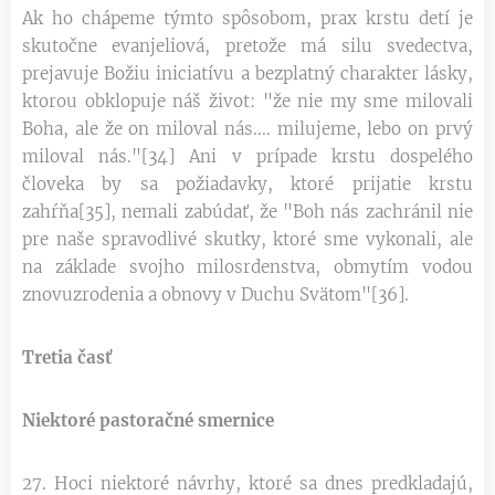
Ak ho chápeme týmto spôsobom, prax krstu detí je
skutočne evanjeliová, pretože má silu svedectva,
prejavuje Božiu iniciatívu a bezplatný charakter lásky,
ktorou obklopuje náš život: "že nie my sme milovali
Boha, ale že on miloval nás.... milujeme, lebo on prvý
miloval nás."[34] Ani v prípade krstu dospelého
človeka by sa požiadavky, ktoré prijatie krstu
zahŕňa[35], nemali zabúdať, že "Boh nás zachránil nie
pre naše spravodlivé skutky, ktoré sme vykonali, ale
na základe svojho milosrdenstva, obmytím vodou
znovuzrodenia a obnovy v Duchu Svätom"[36].
Tretia časť
Niektoré pastoračné smernice
27. Hoci niektoré návrhy, ktoré sa dnes predkladajú,