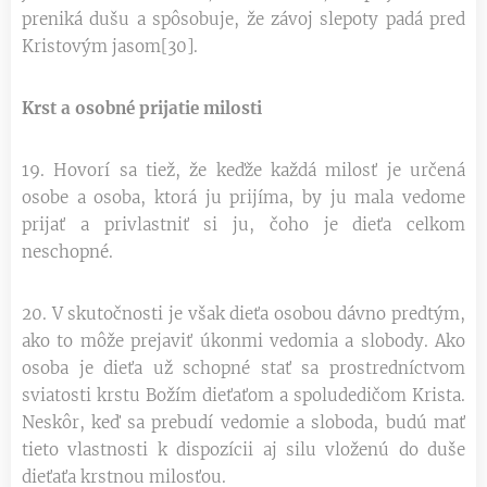
preniká dušu a spôsobuje, že závoj slepoty padá pred
Kristovým jasom[30].
Krst a osobné prijatie milosti
19. Hovorí sa tiež, že keďže každá milosť je určená
osobe a osoba, ktorá ju prijíma, by ju mala vedome
prijať a privlastniť si ju, čoho je dieťa celkom
neschopné.
20. V skutočnosti je však dieťa osobou dávno predtým,
ako to môže prejaviť úkonmi vedomia a slobody. Ako
osoba je dieťa už schopné stať sa prostredníctvom
sviatosti krstu Božím dieťaťom a spoludedičom Krista.
Neskôr, keď sa prebudí vedomie a sloboda, budú mať
tieto vlastnosti k dispozícii aj silu vloženú do duše
dieťaťa krstnou milosťou.