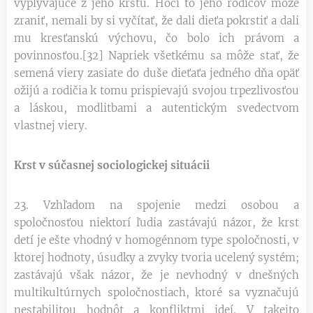
vyplývajúce z jeho krstu. Hoci to jeho rodičov môže
zraniť, nemali by si vyčítať, že dali dieťa pokrstiť a dali
mu kresťanskú výchovu, čo bolo ich právom a
povinnosťou.[32] Napriek všetkému sa môže stať, že
semená viery zasiate do duše dieťaťa jedného dňa opäť
ožijú a rodičia k tomu prispievajú svojou trpezlivosťou
a láskou, modlitbami a autentickým svedectvom
vlastnej viery.
Krst v súčasnej sociologickej situácii
23. Vzhľadom na spojenie medzi osobou a
spoločnosťou niektorí ľudia zastávajú názor, že krst
detí je ešte vhodný v homogénnom type spoločnosti, v
ktorej hodnoty, úsudky a zvyky tvoria ucelený systém;
zastávajú však názor, že je nevhodný v dnešných
multikultúrnych spoločnostiach, ktoré sa vyznačujú
nestabilitou hodnôt a konfliktmi ideí. V takejto