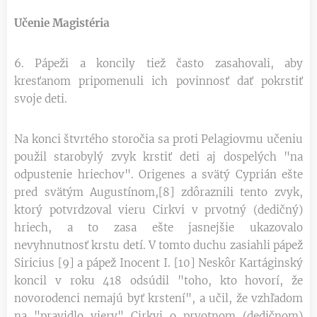
Učenie Magistéria
6. Pápeži a koncily tiež často zasahovali, aby
kresťanom pripomenuli ich povinnosť dať pokrstiť
svoje deti.
Na konci štvrtého storočia sa proti Pelagiovmu učeniu
použil starobylý zvyk krstiť deti aj dospelých "na
odpustenie hriechov". Origenes a svätý Cyprián ešte
pred svätým Augustínom,[8] zdôraznili tento zvyk,
ktorý potvrdzoval vieru Cirkvi v prvotný (dedičný)
hriech, a to zasa ešte jasnejšie ukazovalo
nevyhnutnosť krstu detí. V tomto duchu zasiahli pápež
Siricius [9] a pápež Inocent I. [10] Neskôr Kartáginský
koncil v roku 418 odsúdil "toho, kto hovorí, že
novorodenci nemajú byť krstení", a učil, že vzhľadom
na "pravidlo viery" Cirkvi o prvotnom (dedičnom)