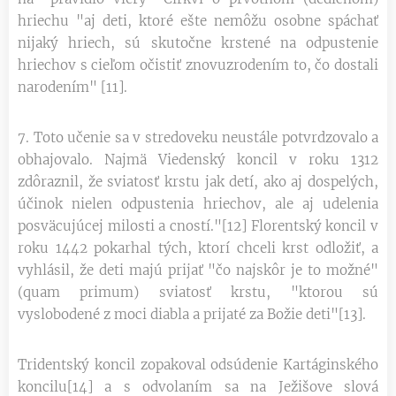
hriechu "aj deti, ktoré ešte nemôžu osobne spáchať
nijaký hriech, sú skutočne krstené na odpustenie
hriechov s cieľom očistiť znovuzrodením to, čo dostali
narodením" [11].
7. Toto učenie sa v stredoveku neustále potvrdzovalo a
obhajovalo. Najmä Viedenský koncil v roku 1312
zdôraznil, že sviatosť krstu jak detí, ako aj dospelých,
účinok nielen odpustenia hriechov, ale aj udelenia
posväcujúcej milosti a cností."[12] Florentský koncil v
roku 1442 pokarhal tých, ktorí chceli krst odložiť, a
vyhlásil, že deti majú prijať "čo najskôr je to možné"
(quam primum) sviatosť krstu, "ktorou sú
vyslobodené z moci diabla a prijaté za Božie deti"[13].
Tridentský koncil zopakoval odsúdenie Kartáginského
koncilu[14] a s odvolaním sa na Ježišove slová