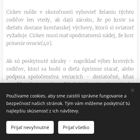
Cirkev môže v skutočnosti vyhovieť želaniu týchto
rodičov len vtedy, ak dajú záruku, že po krste sa
dieťaťu dostane kresťanskej výchovy, ktorú si sviatosť
vyžaduje. Cirkev musí mať opodstatnenú nádej, že krst
prinesie ovocie[40].
Ak sú poskytnuté záruky - napríklad výber krstných
rodičov, ktorí sa budú o dieťa úprimne starať, alebo
podpora spoločenstva veriacich - dostatočné, kňaz
nemôže odmietnuť bezodkladné slávenie sviatosti, ako
je to v prípade detí z kresťanských rodín. Ak sú naopak
Používame cookies, aby sme zaistili správne fungovanie a
nedostatočné, bude rozumné krst odložiť. Duchovní
bezpečnosť našich stránok. Tým vám môžeme poskytnúť tú
pastieri by však mali udržať kontakt s rodičmi, aby
najlepšiu skúsenosť z ich návštevy.
zaistili, ak je to možné, podmienky potrebné z ich
strany na slávenie sviatosti. Ak ani toto riešenie
Prijať nevyhnutné
Prijať všetko
nepomôže, mali by im - ako poslednú možnosť –
navrhnúť, aby zapísali dieťa na katechumenát , keď