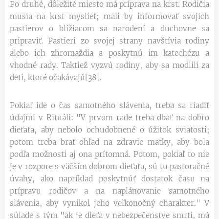
Po druhé, dôležité miesto má príprava na krst. Rodičia
musia na krst myslieť; mali by informovať svojich
pastierov o blížiacom sa narodení a duchovne sa
pripraviť. Pastieri zo svojej strany navštívia rodiny
alebo ich zhromaždia a poskytnú im katechézu a
vhodné rady. Taktiež vyzvú rodiny, aby sa modlili za
deti, ktoré očakávajú[38].
Pokiaľ ide o čas samotného slávenia, treba sa riadiť
údajmi v Rituáli: "V prvom rade treba dbať na dobro
dieťaťa, aby nebolo ochudobnené o úžitok sviatosti;
potom treba brať ohľad na zdravie matky, aby bola
podľa možnosti aj ona prítomná. Potom, pokiaľ to nie
je v rozpore s väčším dobrom dieťaťa, sú tu pastoračné
úvahy, ako napríklad poskytnúť dostatok času na
prípravu rodičov a na naplánovanie samotného
slávenia, aby vynikol jeho veľkonočný charakter." V
súlade s tým "ak je dieťa v nebezpečenstve smrti, má