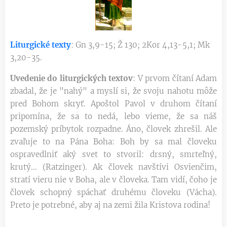
Liturgické texty
: Gn 3,9-15; Ž 130; 2Kor 4,13-5,1; Mk
3,20-35.
Uvedenie do liturgických textov
: V prvom čítaní Adam
zbadal, že je "nahý" a myslí si, že svoju nahotu môže
pred Bohom skryť. Apoštol Pavol v druhom čítaní
pripomína, že sa to nedá, lebo vieme, že sa náš
pozemský príbytok rozpadne. Áno, človek zhrešil. Ale
zvaľuje to na Pána Boha: Boh by sa mal človeku
ospravedlniť aký svet to stvoril: drsný, smrteľný,
krutý... (Ratzinger). Ak človek navštívi Osvienčim,
stratí vieru nie v Boha, ale v človeka. Tam vidí, čoho je
človek schopný spáchať druhému človeku (Vácha).
Preto je potrebné, aby aj na zemi žila Kristova rodina!