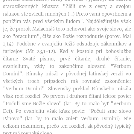
starozákonných kňazov: "Zišli ste z cesty a svojou
náukou ste zviedli mnohých (…) Preto vami opovrhnem a
ponížim vás pred všetkým ľudom". Najdôležitejšie však
je, že prorok Malachiáš toto nehovorí ako svoje slovo, ale
ako "oraculum", čiže ako Božie rozhodnutie (porov. Mal
1,14). Podobne v evanjeliu Ježiš odsudzuje zákonníkov a
farizejov (Mt 23,1-12). Keď v kostole pri bohoslužbe
čítame Sväté písmo, prvé čítanie, druhé čítanie,
evanjelium, vždy to zakončíme slovami "Verbum
Domini". Rímsky misál v pôvodnej latinskej verzii vo
všetkých troch prípadoch má rovnaké zakončenie:
"Verbum Domini". Slovenský preklad Rímskeho misála
však robí rozdiel. Po prvom i druhom čítaní lektor povie:
"Počuli sme Božie slovo" (lat. By to malo byť "Verbum
Dei). Po evanjeliu však kňaz povie: "Počuli sme slovo
Pánovo" (lat. by to malo znieť: Verbum Domini). Nie
celkom rozumiem, prečo ten rozdiel, ak pôvodný typický
text má rovnaké slovo.