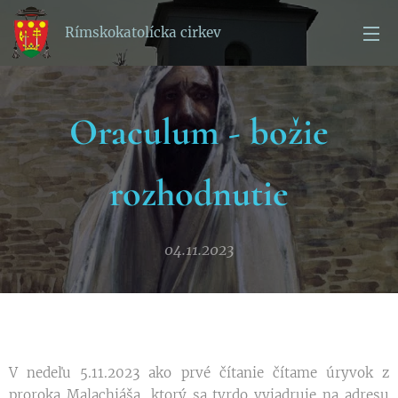
Rímskokatolícka cirkev
Oraculum - božie
rozhodnutie
04.11.2023
V nedeľu 5.11.2023 ako prvé čítanie čítame úryvok z
proroka Malachiáša, ktorý sa tvrdo vyjadruje na adresu