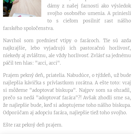
dámy z našej farnosti ako výsledok
svojho osobného umenia. A priniesli
to s cieľom posilniť rast nášho
farského spoločenstva.
Navrhol som predniesť vtipy o farároch. Tie sú azda
najkrajšie, lebo vyjadrujú ich pastoračnú horlivosť,
niekedy aj zvláštnu, ale vždy horlivosť. Zvlásť sa jednému
páčil ten hlas: "arci, arci".
Prajem pekný deň, priatelia. Nabudúce, o týždeň, už bude
najlepšia kávička s prívlastkom rorátna. A ešte toto: vraj
si môžeme "adoptovať biskupa". Najprv som sa ohradil,
prečo sa nedá "adoptovať farára"?! Avšak zhodli sme sa,
že najlepšie bude, keď si adoptujeme toho nášho biskupa.
Odporúčam aj adopciu farára, najlepšie tiež toho svojho.
Ešte raz pekný deň prajem.