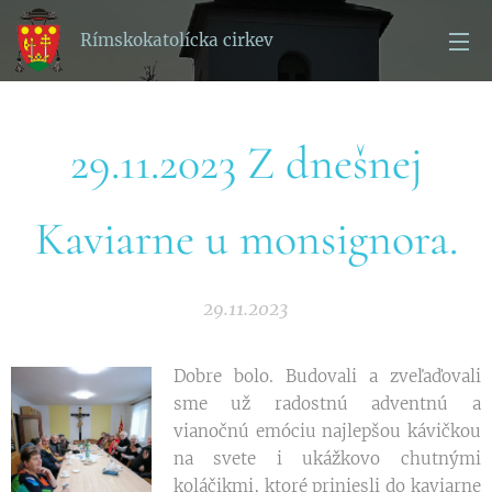
Rímskokatolícka cirkev
29.11.2023 Z dnešnej
Kaviarne u monsignora.
29.11.2023
Dobre bolo. Budovali a zveľaďovali
sme už radostnú adventnú a
vianočnú emóciu najlepšou kávičkou
na svete i ukážkovo chutnými
koláčikmi, ktoré priniesli do kaviarne