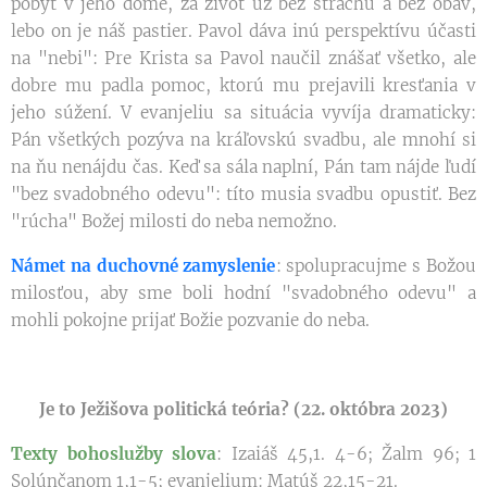
pobyt v jeho dome, za život už bez strachu a bez obáv,
lebo on je náš pastier. Pavol dáva inú perspektívu účasti
na "nebi": Pre Krista sa Pavol naučil znášať všetko, ale
dobre mu padla pomoc, ktorú mu prejavili kresťania v
jeho súžení. V evanjeliu sa situácia vyvíja dramaticky:
Pán všetkých pozýva na kráľovskú svadbu, ale mnohí si
na ňu nenájdu čas. Keď sa sála naplní, Pán tam nájde ľudí
"bez svadobného odevu": títo musia svadbu opustiť. Bez
"rúcha" Božej milosti do neba nemožno.
Námet na duchovné zamyslenie
: spolupracujme s Božou
milosťou, aby sme boli hodní "svadobného odevu" a
mohli pokojne prijať Božie pozvanie do neba.
Je to Ježišova politická teória? (22. októbra 2023)
Texty bohoslužby slova
: Izaiáš 45,1. 4-6; Žalm 96; 1
Solúnčanom 1,1-5; evanjelium: Matúš 22,15-21.