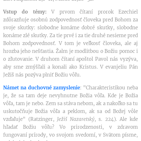
Vstup do témy:
V prvom čítaní prorok Ezechiel
zdôrazňuje osobnú zodpovednosť človeka pred Bohom za
svoje skutky: slobodne konáme dobré skutky, slobodne
konáme zlé skutky. Za tie prvé i za tie druhé nesieme pred
Bohom zodpovednosť. V tom je veľkosť človeka, ale aj
hrozba jeho nešťastia. Žalm je modlitbou o Božiu pomoc i
o zľutovanie. V druhom čítaní apoštol Pavol nás vyzýva,
aby sme zmýšľali a konali ako Kristus. V evanjeliu Pán
Ježiš nás pozýva plniť Božiu vôľu.
Námet na duchovné zamyslenie
: "Charakteristikou neba
je, že sa tam deje nevyhnutne Božia vôľa. Kde je Božia
vôľa, tam je nebo. Zem sa stáva nebom, ak a nakoľko sa tu
uskutočňuje Božia vôľa a peklom, ak sa od Božej vôle
vzďaľuje" (Ratzinger,
Ježiš Nazaretský
, s. 224). Ale kde
hľadať Božiu vôľu? Vo prirodzenosti, v zdravom
fungovaní prírody, vo svojom svedomí, v Svätom písme,