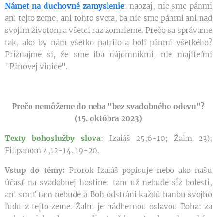
Námet na duchovné zamyslenie
: naozaj, nie sme pánmi
ani tejto zeme, ani tohto sveta, ba nie sme pánmi ani nad
svojim životom a všetci raz zomrieme. Prečo sa správame
tak, ako by nám všetko patrilo a boli pánmi všetkého?
Priznajme si, že sme iba nájomníkmi, nie majiteľmi
"Pánovej vinice".
Prečo nemôžeme do neba "bez svadobného odevu"?
(15. októbra 2023)
Texty bohoslužby slova
: Izaiáš 25,6-10; Žalm 23);
Filipanom 4,12-14. 19-20.
Vstup do témy:
Prorok Izaiáš popisuje nebo ako našu
účasť na svadobnej hostine: tam už nebude sĺz bolesti,
ani smrť tam nebude a Boh odstráni každú hanbu svojho
ľudu z tejto zeme. Žalm je nádhernou oslavou Boha: za