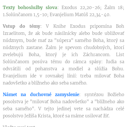
Texty bohoslužby slova
: Exodus 22,20-26; Žalm 18;
1.Solúnčanom 1,5-10; Evanjelium Matúš 22,34-40.
Vstup do témy
: V Knihe Exodus pripomína Boh
Izraelitom, že ak bude násilnícky alebo bude ubližovať
núdznym, bude mať za "súpera" samého Boha, ktorý sa
núdznych zastane. Žalm je spevom chudobných, ktorí
zvelebujú Boha, ktorý je ich Záchrancom. List
Solúnčanom posúva tému do rámca spásy: ľudia sa
odvrátili od pohanstva a modiel a slúžia Bohu.
Evanjelium ide v rovnakej línií: treba milovať Boha
nadovšetko a blížneho ako seba samého.
Námet na duchovné zamyslenie
: syntézou Božieho
posolstva je "milovať Boha nadovšetko" a "blížneho ako
seba samého". V tejto jedinej vete sa nachádza celé
posolstvo Ježiša Krista, ktoré sa máme usilovať žiť.