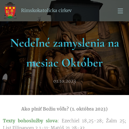
Rímskokatolícka cirkev
Nedeľné zamyslenia na
mesiac Október
01.10.2023
Ako plniť Božiu vôľu? (1. októbra 2023)
Texty bohoslužby slova
: Ezechiel 18,25-28; Žalm 25;
List Filipanom 2,1-11; Matúš 21,28-32.