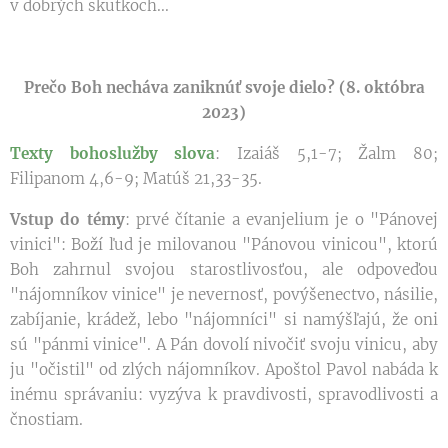
v dobrých skutkoch...
Prečo Boh necháva zaniknúť svoje dielo? (8. októbra
2023)
Texty bohoslužby slova
: Izaiáš 5,1-7; Žalm 80;
Filipanom 4,6-9; Matúš 21,33-35.
Vstup do témy
: prvé čítanie a evanjelium je o "Pánovej
vinici": Boží ľud je milovanou "Pánovou vinicou", ktorú
Boh zahrnul svojou starostlivosťou, ale odpoveďou
"nájomníkov vinice" je nevernosť, povýšenectvo, násilie,
zabíjanie, krádež, lebo "nájomníci" si namýšľajú, že oni
sú "pánmi vinice". A Pán dovolí nivočiť svoju vinicu, aby
ju "očistil" od zlých nájomníkov. Apoštol Pavol nabáda k
inému správaniu: vyzýva k pravdivosti, spravodlivosti a
čnostiam.