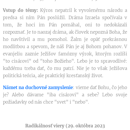
Vstup do témy
:
Kýros nepatril k vyvolenému národu a
predsa si ním Pán poslúžil. Dráma Izraela spočívala v
tom, že hoci im Pán pomáhal, oni to nedokázali
rozpoznať. Je to naozaj dráma, ak človek nepozná Boha, že
ho navštívil a mu pomohol. Žalm je opäť prekrásnou
modlitbou a spevom, že náš Pán je aj Bohom pohanov. V
evanjeliu zaznie Ježišov famózny výrok, ktorým rozlíši
"to cisárovi" od "toho Božieho". Lebo je to spravodlivé:
každému treba dať, čo mu patrí. Nie je to však Ježišova
politická teória, ale praktický kresťanský život.
Námet na duchovné zamyslenie
: vieme dať Bohu, čo jeho
je? Alebo dávame "iba cisárovi" a sebe? Lebo svoje
požiadavky od nás chce "svet" i "nebo".
Radikálnosť viery (29. októbra 2023