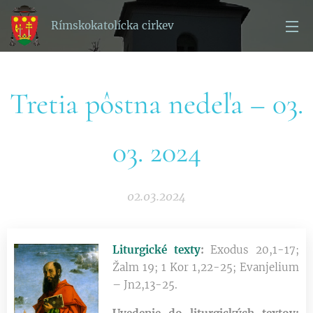
Rímskokatolícka cirkev
Tretia pôstna nedeľa – 03.
03. 2024
02.03.2024
Liturgické texty
:
Exodus 20,1-17;
Žalm 19; 1 Kor 1,22-25; Evanjelium
– Jn2,13-25.