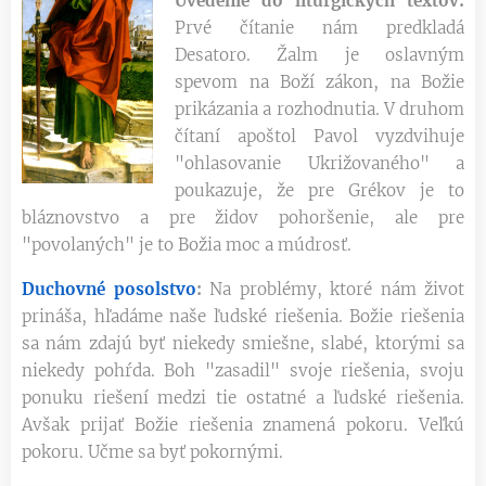
Uvedenie do liturgických textov:
Prvé čítanie nám predkladá
Desatoro. Žalm je oslavným
spevom na Boží zákon, na Božie
prikázania a rozhodnutia. V druhom
čítaní apoštol Pavol vyzdvihuje
"ohlasovanie Ukrižovaného" a
poukazuje, že pre Grékov je to
bláznovstvo a pre židov pohoršenie, ale pre
"povolaných" je to Božia moc a múdrosť.
Duchovné posolstvo
:
Na problémy, ktoré nám život
prináša, hľadáme naše ľudské riešenia. Božie riešenia
sa nám zdajú byť niekedy smiešne, slabé, ktorými sa
niekedy pohŕda. Boh "zasadil" svoje riešenia, svoju
ponuku riešení medzi tie ostatné a ľudské riešenia.
Avšak prijať Božie riešenia znamená pokoru. Veľkú
pokoru. Učme sa byť pokornými.